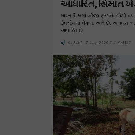
આધારિત,સિમાંત ખે
ભારત વિશ્વમાં બીજા ક્રમનો સૌથી વધાર
ઉપયોગમાં લેવામાં આવે છે. અલબત ભ
આધારિત છે.
KJ Staff
7 July, 2020 11:11 AM IST