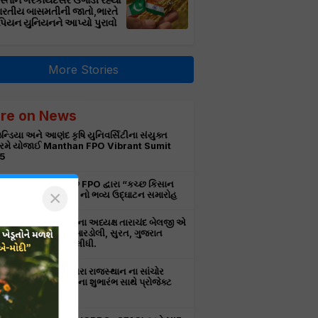
સ્તાન ગેરકાયદેસર ઉગાડી રહ્યો
ભારતીય બાસમતીની જાતો,ભારતે
પિયન યુનિયનને આપ્યો પુરાવો
More Stories
re on News
ન્ડિયા અને આણંદ કૃષિ યુનિવર્સિટીના સંયુક્ત
રમે યોજાઈ Manthan FPO Vibrant Sumit
5
ર ખાતે યોજાયો કચ્છ FPO દ્વારા “કચ્છ કિસાન
×
ટ” ( એગ્રી ઇનપુટ શોપ) નો ભવ્ય ઉદ્ઘાટન સમારોહ
ાર્મા પ્રોડ્યુસર કંપનીના અધ્યક્ષ તારાચંદ બેલજી એ
ા ડોન-બાયો કેરના બારડોલી, સુરત, ગુજરાત
દન ક્ષેત્રની મુલાકાત લીધી.
 લાઇફ પ્રા. લી. દ્વારા રાજસ્થાન ના સાંચોર
ામાં માં નવા પ્રોજેક્ટ ના શુભારંભ સાથે પ્રોજેક્ટ
નું ઉદ્ઘાટન.