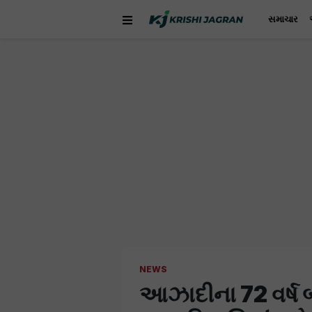
સમાચાર
NEWS
આઝાદીના 72 વર્ષ બા