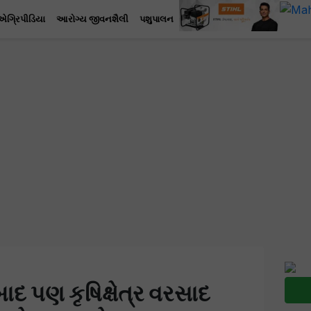
એગ્રિપીડિયા
આરોગ્ય જીવનશૈલી
પશુપાલન
દ પણ કૃષિક્ષેત્ર વરસાદ