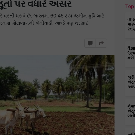
ડૂતો પર વધારે અસર
Top 
ે વસ્તી ધરાવે છે. ભારતમાં 60.45 ટકા જમીન કૃષિ માટે
તાપ
ારતમાં મોટાભાગની ખેતીવાડી આજે પણ વરસાદ
પાક
રક્ષ
વૈજ
ઉત્
કરી
ખરી
ખેડૂ
આપી
નેપ
ખેડૂ
બની