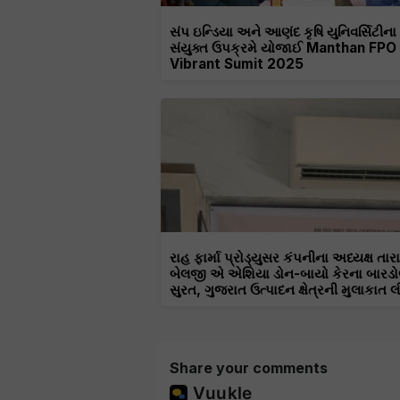
સંપ ઇન્ડિયા અને આણંદ કૃષિ યુનિવર્સિટીના
સંયુક્ત ઉપક્રમે યોજાઈ Manthan FPO
Vibrant Sumit 2025
રાહ ફાર્મા પ્રોડ્યુસર કંપનીના અધ્યક્ષ તાર
બેલજી એ એશિયા ડોન-બાયો કેરના બારડો
સુરત, ગુજરાત ઉત્પાદન ક્ષેત્રની મુલાકાત લ
Share your comments