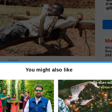
પાકિ
છે 
યુરો
Mo
સંપ ઇ
ઉપક્
202
farmer
અંજા
માર્
You might also like
 વસ્તી ધરાવે છે. ભારતમાં 60.45 ટકા જમીન કૃષિ માટે
ારતમાં મોટાભાગની ખેતીવાડી આજે પણ વરસાદ આધારિત
રાહ ફ
ં ભવિષ્ય દેશમાં ચોમાસુ કેવું રહેશે તેના પર વધારે આધાર
એશિય
ઉત્પા
 કૃષિક્ષેત્રની લાઈફલાઈન પણ અનિમિત બની જાય છે.
છે.
સજીવન
જીલ્લ
ઓફિસ
કા ભાગ તેમની માસિક આવક રૂપિયા 6000 અથવા 81
િમાંત ખેડૂતોનો છે, જેઓની આવક ખૂબ જ ઓછી છે. દેશમાં