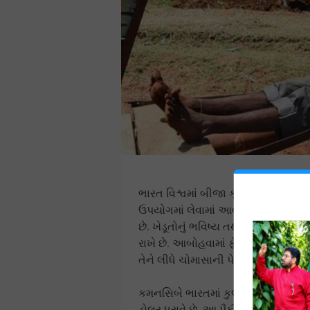
ભારત વિશ્વમાં બીજા ક્રમનો સૌથી વધારે
ઉપયોગમાં લેવામાં આવે છે. અલબત ભ
છે. ખેડૂતોનું ભવિષ્ય તથા તેમના પરિવારનુ
રાખે છે. આબોહવામાં ફેરફાર થવા સાથે
તેને લીધે ચોમાસાની પેટર્નમાં અટકી પડે 
કમનસિબે ભારતમાં કુલ વસ્તીનો 70 ટ
ડોલર ધરાવે છે. આ પૈકી મોટો હિસ્સો સ