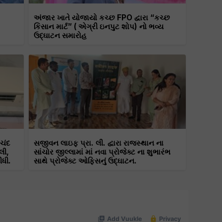
અંજાર ખાતે યોજાયો કચ્છ FPO દ્વારા “કચ્છ
કિસાન માર્ટ” ( એગ્રી ઇનપુટ શોપ) નો ભવ્ય
ઉદ્ઘાટન સમારોહ
ાચંદ
સજીવન લાઇફ પ્રા. લી. દ્વારા રાજસ્થાન ના
લી,
સાંચોર જીલ્લામાં માં નવા પ્રોજેક્ટ ના શુભારંભ
ીધી.
સાથે પ્રોજેક્ટ ઓફિસનું ઉદ્ઘાટન.