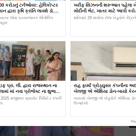
પશુપ
00 કરોડનું ટર્નઓવર: હેલિકોપ્ટર
ખરીફ સિઝનની શરૂઆત પહેલા ખેડ
Incu
ભગ 80 ટકા છે.
ગાંધ
ન દ્વારા કૃષિ ક્રાંતિ લાવશે ડૉ.
મોદીની ભેટ, ખાતર માટે આપી કરો
યોજાય
રિપાઠી
સબસિડી
બસ્તર જેવા પડકારજનક ભૌગોલિક
શનિવારે 29 માર્ચના રોજ ખેડૂતોને કેંદ્રની
તોની આજીવિકા પર તેની પ્રતિકૂળ અસર થઈ રહી છે. આ
 બહાર
બજાર
ર સર્જાય છે તે તેમ જ પર્યાવરણને લગતા દબાણોને લીધે
વધ્યા
બાવળા
ફાર્મ
વખત 
એશિય
કરવામ
al farmers
ખરીફ
ખાતર
 પ્રા. લી. દ્વારા રાજસ્થાન ના
રાહ ફાર્મા પ્રોડ્યુસર કંપનીના અધ્
લામાં માં નવા પ્રોજેક્ટ ના શુભારંભ
બેલજી એ એશિયા ડોન-બાયો કેરન
ેક્ટ ઓફિસનું ઉદ્ઘાટન.
સુરત, ગુજરાત ઉત્પાદન ક્ષેત્રની મ
પાકિ
.2025 સજીવન પ્રાઇવેટ લિમિટેડ કંપની
તારાચંદ બેલજી એ ખેડૂતોને એશિયા ડો
બાસમ
ના
ઉત્પાદનો
પુરાવ
Po