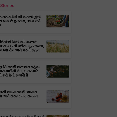
Stories
માનમાં વધારો થી શાકભાજીના
ને થાય છે નુકસાન, આમ કરો
ણ
્ઞાનિકોએ વિકસાવી અઢળક
પાદન આપતી ઘઉંની સૂપર જાતો,
 શકશે રોગ અને ગરમી સહન
ફ સિઝનની શરૂઆત પહેલા
તોને મોદીની ભેટ, ખાતર માટે
 કરોડોની સબસિડી
ાળથી ખાદ્ય તેલની આયાત
તો અને સરકાર માટે સમસ્યા