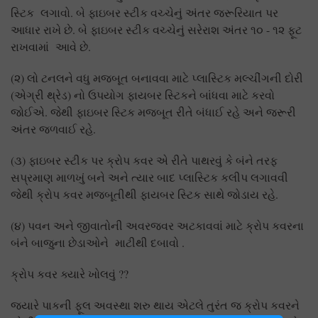
સ્ટિક લગાવો. બે ફાઇબર સ્ટીક વચ્ચેનું અંતર જરૂરિયાત પર
આધાર રાખે છે. બે ફાઇબર સ્ટીક વચ્ચેનું સરેરાશ અંતર ૧૦ - ૧૨ ફૂટ
રાખવામાં આવે છે.
(૨) લો ટનલને વધુ મજબૂત બનાવવા માટે પ્લાસ્ટિક મલ્ચીંગની દોરી
(એગ્રી થ્રેડ) નો ઉપયોગ ફાયબર સ્ટિકને બાંધવા માટે કરવો
જોઈએ. જેથી ફાઇબર સ્ટિક મજબૂત રીતે બંધાઈ રહે અને જરૂરી
અંતર જળવાઈ રહે.
(૩) ફાઇબર સ્ટીક પર ક્રોપ કવર એ રીતે પાથરવું કે બંને તરફ
સપ્રમાણ માળખું બને અને ત્યાર બાદ પ્લાસ્ટિક કલીપ લગાવવી
જેથી ક્રોપ કવર મજબૂતીથી ફાયબર સ્ટિક સાથે જોડાય રહે.
(૪) પવન અને જીવાતોની અવરજવર અટકાવવાં માટે ક્રોપ કવરના
બંને બાજુના છેડાઓને માટીથી દબાવો .
ક્રોપ કવર ક્યારે ખોલવું ??
જયારે પાકની ફૂલ અવસ્થા શરુ થાય એટલે તુરંત જ ક્રોપ કવરને