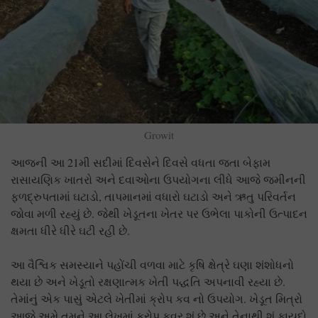
Growit
આજની આ 21મી સદીમાં દિવસેને દિવસે વધતા જતા બેફામ
રાસાયણિક ખાતરો અને દવાઓના ઉપયોગના લીધે આજે જમીનની
ફળદ્રુપતામાં ઘટાડો, તાપમાનમાં વધારો ઘટાડો અને ઋતુ પરિવર્તન
જોવા મળી રહ્યું છે. જેથી ખેડૂતના ખેતર પર ઉભેલા પાકોની ઉત્પાદન
ક્ષમતા ધીરે ધીરે ઘટી રહી છે.
આ વૈશ્વિક સમસ્યાને પહોંચી વળવા માટે કૃષિ ક્ષેત્રે ઘણા શંશોધનો
થયા છે અને ખેડૂતો રક્ષણાત્મક ખેતી પદ્ધતિ અપનાવી રહ્યા છે.
તેમાંનું એક પાસું એટલે ખેતીમાં ક્રોપ કવ નો ઉપયોગ. ખેડૂત મિત્રો
આજે અમે તમને આ લેખમાં ક્રોપ કવર શું છે અને તેનાથી શું ફાયદો