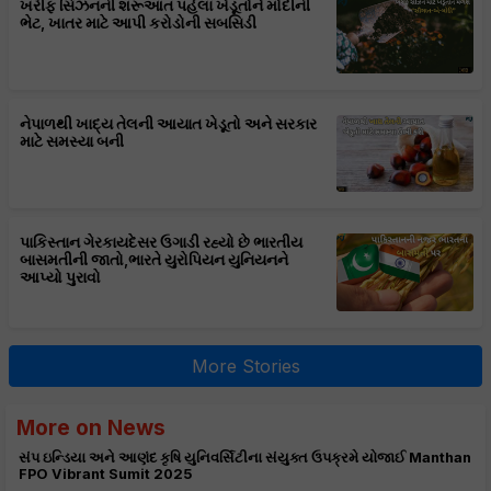
ખરીફ સિઝનની શરૂઆત પહેલા ખેડૂતોને મોદીની
ભેટ, ખાતર માટે આપી કરોડોની સબસિડી
નેપાળથી ખાદ્ય તેલની આયાત ખેડૂતો અને સરકાર
માટે સમસ્યા બની
પાકિસ્તાન ગેરકાયદેસર ઉગાડી રહ્યો છે ભારતીય
બાસમતીની જાતો,ભારતે યુરોપિયન યુનિયનને
આપ્યો પુરાવો
More Stories
More on News
સંપ ઇન્ડિયા અને આણંદ કૃષિ યુનિવર્સિટીના સંયુક્ત ઉપક્રમે યોજાઈ Manthan
FPO Vibrant Sumit 2025