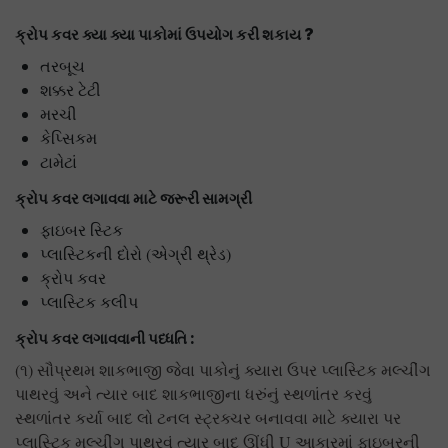
ક્રોપ કવર ક્યા ક્યા પાકોમાં ઉપયોગ કરી શકાય ?
તરબૂચ
શક્કર ટેટી
મરચી
કેપ્સિકમ
ટામેટાં
ક્રોપ કવર લગાવવા માટે જરૂરી સામગ્રી
ફાઇબર સ્ટિક
પ્લાસ્ટિકની દોરો (એગ્રી થ્રેડ)
ક્રોપ કવર
પ્લાસ્ટિક કલીપ
ક્રોપ કવર લગાવવાની પધ્ધતિ :
(૧) સૌપ્રથમ શાકભાજી જેવા પાકોનું ક્યારા ઉપર પ્લાસ્ટિક મલ્ચીંગ
પાથરવું અને ત્યાર બાદ શાકભાજીના ધરુંનું સ્થળાંતર કરવું
સ્થળાંતર કર્યા બાદ લો ટનલ સ્ટ્રક્ચર બનાવવા માટે ક્યારા પર
પ્લાસ્ટિક મલ્ચીંગ પાથરવું ત્યાર બાદ ઊંધી U આકારમાં ફાઇબરની