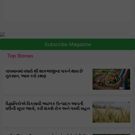
Subscribe Magazine
Top Stories
તાપમાનમાં વધારો થી શાકભાજીના પાકને થાય છે
નુકસાન, આમ કરો રક્ષણ
વૈજ્ઞાનિકોએ વિકસાવી અઢળક ઉત્પાદન આપતી
ઘઉંની સૂપર જાતો, કરી શકશે રોગ અને ગરમી સહન