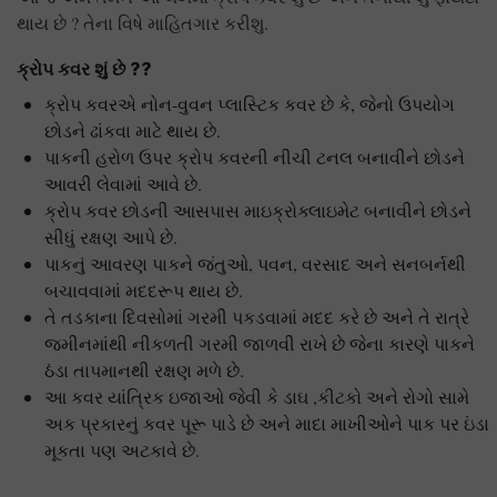
થાય છે ? તેના વિષે માહિતગાર કરીશુ.
ક્રોપ કવર શું છે ??
ક્રોપ કવરએ નોન-વુવન પ્લાસ્ટિક કવર છે કે, જેનો ઉપયોગ
છોડને ઢાંકવા માટે થાય છે.
પાકની હરોળ ઉપર ક્રોપ કવરની નીચી ટનલ બનાવીને છોડને
આવરી લેવામાં આવે છે.
ક્રોપ કવર છોડની આસપાસ માઇક્રોક્લાઇમેટ બનાવીને છોડને
સીધું રક્ષણ આપે છે.
પાકનું આવરણ પાકને જંતુઓ, પવન, વરસાદ અને સનબર્નથી
બચાવવામાં મદદરૂપ થાય છે.
તે તડકાના દિવસોમાં ગરમી પકડવામાં મદદ કરે છે અને તે રાત્રે
જમીનમાંથી નીકળતી ગરમી જાળવી રાખે છે જેના કારણે પાકને
ઠંડા તાપમાનથી રક્ષણ મળે છે.
આ કવર યાંત્રિક ઇજાઓ જેવી કે ડાઘ ,કીટકો અને રોગો સામે
અક પ્રકારનું કવર પૂરૂ પાડે છે અને માદા માખીઓને પાક પર ઇંડા
મૂકતા પણ અટકાવે છે.