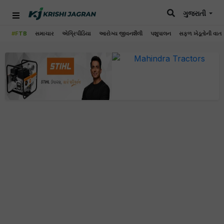
ગુજરાતી
#FTB
સમાચાર
એગ્રિપીડિયા
આરોગ્ય જીવનશૈલી
પશુપાલન
સફળ ખેડૂતોની વાત