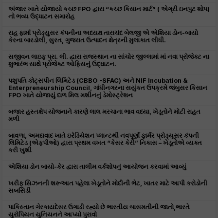
અંજાર ખાતે યોજાયો કચ્છ FPO દ્વારા “કચ્છ કિસાન માર્ટ” ( એગ્રી ઇનપુટ શોપ)
નો ભવ્ય ઉદ્ઘાટન સમારોહ
રાહ ફાર્મા પ્રોડ્યુસર કંપનીના અધ્યક્ષ તારાચંદ બેલજી એ એશિયા ડોન-બાયો
કેરના બારડોલી, સુરત, ગુજરાત ઉત્પાદન ક્ષેત્રની મુલાકાત લીધી.
સજીવન લાઇફ પ્રા. લી. દ્વારા રાજસ્થાન ના સાંચોર જીલ્લામાં માં નવા પ્રોજેક્ટ ના
શુભારંભ સાથે પ્રોજેક્ટ ઓફિસનું ઉદ્ઘાટન.
પશુપતિ કોટ્સપીન લિમિટેડ (CBBO -SFAC) અને NIF Incubation &
Enterpreneurship Council, ગાંધીનગરના સયુંકત ઉપક્રમે જંબુસર કિસાન
FPO ખાતે યોજાયું દાળ મિલ મશીનનું ડેમોસ્ટ્રેશન
બજાર હસ્તક્ષેપ યોજનાને કારણે લાલ મરચાના ભાવ વધ્યા, ખેડૂતોને મોટી રાહત
મળી
બાવળા, અમદાવાદ ખાતે ઇરેડિયેશન પ્લાન્ટથી નવપૂર્ણા ફાર્મર પ્રોડ્યૂસર કંપની
લિમિટેડ (એફપીઓ) દ્વારા પ્રથમ વખત “કેસર કેરી” નિકાસ – ખેડૂતોએ વ્યક્ત
કરી ખુશી
એશિયા ડોન બાયો-કેર દ્વારા તાલીમ વર્કશોપનું આયોજન કરવામાં આવ્યું
ખરીફ સિઝનની શરૂઆત પહેલા ખેડૂતોને મોદીની ભેટ, ખાતર માટે આપી કરોડોની
સબસિડી
પાકિસ્તાન ગેરકાયદેસર ઉગાડી રહ્યો છે ભારતીય બાસમતીની જાતો,ભારતે
યુરોપિયન યુનિયનને આપ્યો પુરાવો