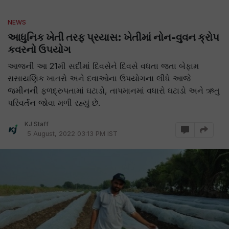
NEWS
આધુનિક ખેતી તરફ પ્રયાસ: ખેતીમાં નોન-વુવન ક્રોપ
કવરનો ઉપયોગ
આજની આ 21મી સદીમાં દિવસેને દિવસે વધતા જતા બેફામ
રાસાયણિક ખાતરો અને દવાઓના ઉપયોગના લીધે આજે
જમીનની ફળદ્રુપતામાં ઘટાડો, તાપમાનમાં વધારો ઘટાડો અને ઋતુ
પરિવર્તન જોવા મળી રહ્યું છે.
KJ Staff
5 August, 2022 03:13 PM IST