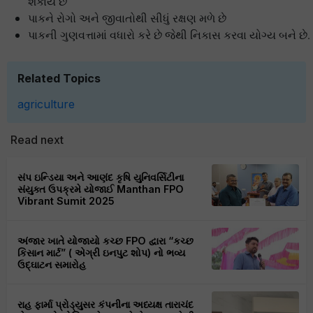
શકાય છે
પાકને રોગો અને જીવાતોથી સીધું રક્ષણ મળે છે
પાકની ગુણવત્તામાં વધારો કરે છે જેથી નિકાસ કરવા યોગ્ય બને છે.
Related Topics
agriculture
Read next
સંપ ઇન્ડિયા અને આણંદ કૃષિ યુનિવર્સિટીના
સંયુક્ત ઉપક્રમે યોજાઈ Manthan FPO
Vibrant Sumit 2025
અંજાર ખાતે યોજાયો કચ્છ FPO દ્વારા “કચ્છ
કિસાન માર્ટ” ( એગ્રી ઇનપુટ શોપ) નો ભવ્ય
ઉદ્ઘાટન સમારોહ
રાહ ફાર્મા પ્રોડ્યુસર કંપનીના અધ્યક્ષ તારાચંદ