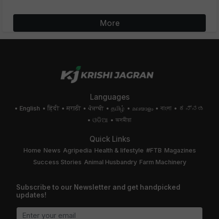
More
Languages
English
हिंदी
मराठी
ਪੰਜਾਬੀ
தமிழ்
മലയാളം
বাংলা
ಕನ್ನಡ
ଓଡିଆ
অসমীয়া
Quick Links
Home
News
Agripedia
Health & lifestyle
#FTB
Magazines
Success Stories
Animal Husbandry
Farm Machinery
Subscribe to our Newsletter and get handpicked
updates!