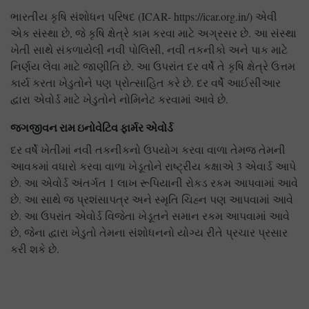
ભારતીય કૃષિ સંશોધન પરિષદ (ICAR- https://icar.org.in/) એવી
એક સંસ્થા છે, જે કૃષિ ક્ષેત્રે કામ કરવા માટે અગ્રસર છે. આ સંસ્થા
ખેતી સાથે સંકળાયેલી નવી પોલિસી, નવી તકનીકો અને પાક માટે
નિર્ણય લેવા માટે જાણીતિ છે. આ ઉપરાંત દર વર્ષે તે કૃષિ ક્ષેત્રે ઉત્તમ
કાર્ય કરતા ખેડુતોને પણ પ્રોત્સાહિત કરે છે. દર વર્ષે આઈસીઆર
દ્વારા એવોર્ડ માટે ખેડુતોને નોમિનેટ કરવામાં આવે છે.
જગજીવન રામ ઇનોવેટિવ ફાર્મર એવોર્ડ
દર વર્ષે ખેતીમાં નવી તકનીકનો ઉપયોગ કરવા વાળા તેમજ તેમની
આવકમાં વધારો કરવા વાળા ખેડૂતોને રાષ્ટ્રીય કક્ષાએ 3 એવાર્ડ આપે
છે. આ એવોર્ડ અંતર્ગત 1 લાખ રૂપિયાની રોકડ રકમ આપવામાં આવે
છે. આ સાથે જ પ્રશંસાપત્ર અને સ્મૃતિ ચિહ્ન પણ આપવામાં આવે
છે. આ ઉપરાંત એવોર્ડ વિજેતા ખેડૂતને સમાન રકમ આપવામાં આવે
છે, જેના દ્વારા ખેડુતો તેમના સંશોધનનો યોગ્ય રીતે પ્રચાર પ્રસાર
કરી શકે છે.