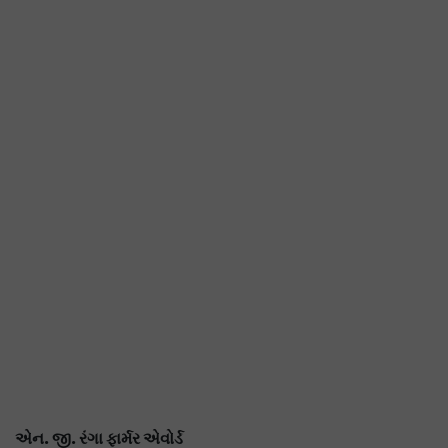
એન. જી. રંગા ફાર્મર એવોર્ડ