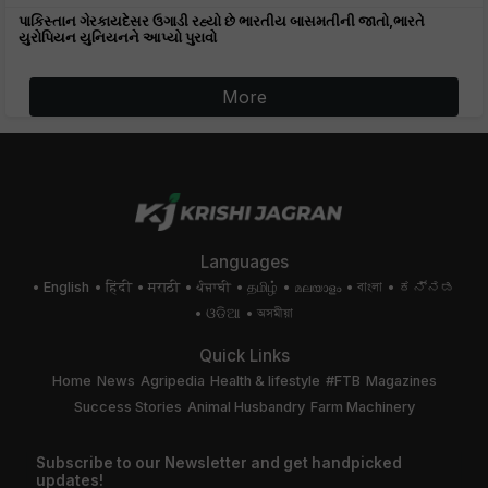
પાકિસ્તાન ગેરકાયદેસર ઉગાડી રહ્યો છે ભારતીય બાસમતીની જાતો,ભારતે
યુરોપિયન યુનિયનને આપ્યો પુરાવો
More
Languages
English
हिंदी
मराठी
ਪੰਜਾਬੀ
தமிழ்
മലയാളം
বাংলা
ಕನ್ನಡ
ଓଡିଆ
অসমীয়া
Quick Links
Home
News
Agripedia
Health & lifestyle
#FTB
Magazines
Success Stories
Animal Husbandry
Farm Machinery
Subscribe to our Newsletter and get handpicked
updates!