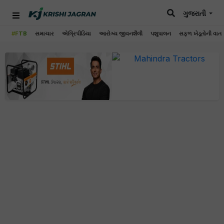
ગુજરાતી
#FTB
સમાચાર
એગ્રિપીડિયા
આરોગ્ય જીવનશૈલી
પશુપાલન
સફળ ખેડૂતોની વાત