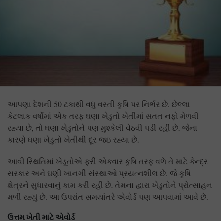
આપણા દેશની 50 ટકાથી વધુ વસ્તી કૃષિ પર નિર્ભર છે. છેલ્લા
કેટલાક વર્ષોમાં એક તરફ ઘણા ખેડુતો ખેતીમાં સતત નફો મેળવી
રહ્યા છે, તો ઘણા ખેડુતોને પણ મુશ્કેલી વેઠવી પડી રહી છે. જેના
કારણે ઘણા ખેડુતો ખેતીથી દૂર જઇ રહ્યા છે.
આવી સ્થિતિમાં ખેડૂતોએ ફરી એકવાર કૃષિ તરફ વળે તે માટે કેન્દ્ર
સરકાર અને ઘણી ખાનગી સંસ્થાઓ પ્રયત્નશીલ છે. જે કૃષિ
ક્ષેત્રને સુધારવાનું કામ કરી રહી છે. તેમના દ્વારા ખેડુતોને પ્રોત્સાહન
મળી રહ્યું છે. આ ઉપરાંત સમયાંતરે એવોર્ડ પણ આપવામાં આવે છે.
ઉત્તમ ખેતી માટે એવોર્ડ