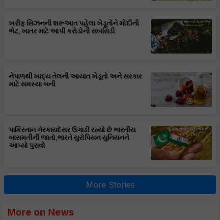
ખરીફ સિઝનની શરૂઆત પહેલા ખેડૂતોને મોદીની
ભેટ, ખાતર માટે આપી કરોડોની સબસિડી
નેપાળથી ખાદ્ય તેલની આયાત ખેડૂતો અને સરકાર
માટે સમસ્યા બની
પાકિસ્તાન ગેરકાયદેસર ઉગાડી રહ્યો છે ભારતીય
બાસમતીની જાતો,ભારતે યુરોપિયન યુનિયનને
આપ્યો પુરાવો
More Stories
More on News