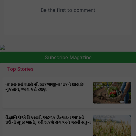
Subscribe Magazine
Top Stories
તાપમાનમાં વધારો થી શાકભાજીના પાકને થાય છે
નુકસાન, આમ કરો રક્ષણ
વૈજ્ઞાનિકોએ વિકસાવી અઢળક ઉત્પાદન આપતી
ઘઉંની સૂપર જાતો, કરી શકશે રોગ અને ગરમી સહન