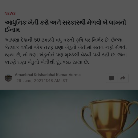
NEWS
આધુનિક ખેતી કરો અને સરકારથી મેળવો બે લાખનો
ઈનામ
આપણા દેશની 50 ટકાથી વધુ વસ્તી કૃષિ પર નિર્ભર છે. છેલ્લા
કેટલાક વર્ષોમાં એક તરફ ઘણા ખેડુતો ખેતીમાં સતત નફો મેળવી
રહ્યા છે, તો ઘણા ખેડુતોને પણ મુશ્કેલી વેઠવી પડી રહી છે. જેના
કારણે ઘણા ખેડુતો ખેતીથી દૂર જઇ રહ્યા છે.
Amanbhai Krishanbhai Kumar Verma
29 June, 2021 11:48 AM IST