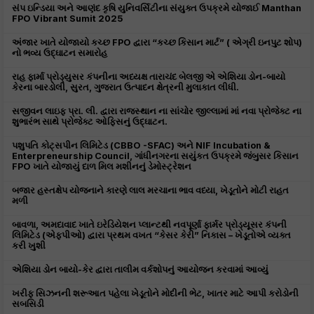
સંપ ઇન્ડિયા અને આણંદ કૃષિ યુનિવર્સિટીના સંયુક્ત ઉપક્રમે યોજાઈ Manthan
FPO Vibrant Sumit 2025
અંજાર ખાતે યોજાયો કચ્છ FPO દ્વારા “કચ્છ કિસાન માર્ટ” ( એગ્રી ઇનપુટ શોપ)
નો ભવ્ય ઉદ્ઘાટન સમારોહ
રાહ ફાર્મા પ્રોડ્યુસર કંપનીના અધ્યક્ષ તારાચંદ બેલજી એ એશિયા ડોન-બાયો
કેરના બારડોલી, સુરત, ગુજરાત ઉત્પાદન ક્ષેત્રની મુલાકાત લીધી.
સજીવન લાઇફ પ્રા. લી. દ્વારા રાજસ્થાન ના સાંચોર જીલ્લામાં માં નવા પ્રોજેક્ટ ના
શુભારંભ સાથે પ્રોજેક્ટ ઓફિસનું ઉદ્ઘાટન.
પશુપતિ કોટ્સપીન લિમિટેડ (CBBO -SFAC) અને NIF Incubation &
Enterpreneurship Council, ગાંધીનગરના સયુંકત ઉપક્રમે જંબુસર કિસાન
FPO ખાતે યોજાયું દાળ મિલ મશીનનું ડેમોસ્ટ્રેશન
બજાર હસ્તક્ષેપ યોજનાને કારણે લાલ મરચાના ભાવ વધ્યા, ખેડૂતોને મોટી રાહત
મળી
બાવળા, અમદાવાદ ખાતે ઇરેડિયેશન પ્લાન્ટથી નવપૂર્ણા ફાર્મર પ્રોડ્યૂસર કંપની
લિમિટેડ (એફપીઓ) દ્વારા પ્રથમ વખત “કેસર કેરી” નિકાસ – ખેડૂતોએ વ્યક્ત
કરી ખુશી
એશિયા ડોન બાયો-કેર દ્વારા તાલીમ વર્કશોપનું આયોજન કરવામાં આવ્યું
ખરીફ સિઝનની શરૂઆત પહેલા ખેડૂતોને મોદીની ભેટ, ખાતર માટે આપી કરોડોની
સબસિડી