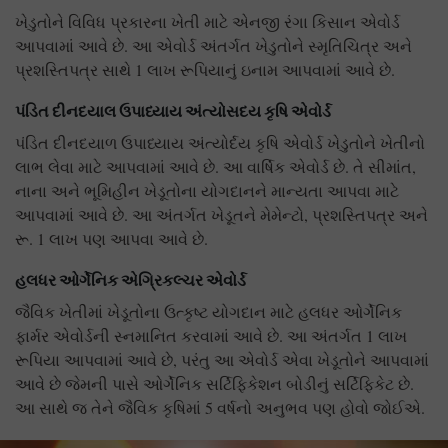
ખેડુતોને વિવિધ પ્રકારના ખેતી માટે એનજી રંગા કિસાન એવોર્ડ
આપવામાં આવે છે. આ એવોર્ડ અંતર્ગત ખેડુતોને સ્મૃતિચિત્ર અને
પ્રશસ્તિપત્ર સાથે 1 લાખ રૂપિયાનું ઇનામ આપવામાં આવે છે.
પંડિત દીનદયાલ ઉપાધ્યાય અંત્યોસદય કૃષિ એવોર્ડ
પંડિત દીનદયાળ ઉપાધ્યાય અંત્યોર્દય કૃષિ એવોર્ડ ખેડુતોને ખેતીનો
લાભ લેવા માટે આપવામાં આવે છે. આ વાર્ષિક એવોર્ડ છે. તે સીમાંત,
નાના અને ભૂમિહીન ખેડૂતોના યોગદાનને માન્યતા આપવા માટે
આપવામાં આવે છે. આ અંતર્ગત ખેડૂતને મેમેન્ટો, પ્રશસ્તિપત્ર અને
રૂ. 1 લાખ પણ આપવા આવે છે.
હલધર ઓર્ગેનિક એગ્રિકલ્ચર એવોર્ડ
જૈવિક ખેતીમાં ખેડૂતોના ઉત્કૃષ્ટ યોગદાન માટે હલધર ઓર્ગેનિક
ફાર્મર એવોર્ડની સ્નમાનિત કરવામાં આવે છે. આ અંતર્ગત 1 લાખ
રૂપિયા આપવામાં આવે છે, પરંતુ આ એવોર્ડ એવા ખેડૂતોને આપવામાં
આવે છે જેમની પાસે ઓર્ગેનિક સર્ટિફિકેશન બોડીનું સર્ટિફિકેટ છે.
આ સાથે જ તેને જૈવિક કૃષિમાં 5 વર્ષનો અનુભવ પણ હોવો જોઈએ.