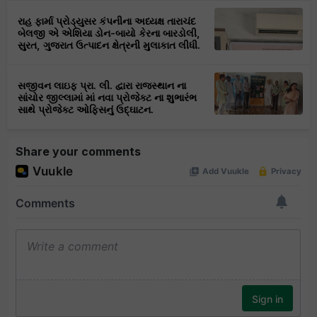
રાહ ફાર્મા પ્રોડ્યુસર કંપનીના અધ્યક્ષ તારાચંદ
બેલજી એ એશિયા ડોન-બાયો કેરના બારડોલી,
સુરત, ગુજરાત ઉત્પાદન ક્ષેત્રની મુલાકાત લીધી.
સજીવન લાઇફ પ્રા. લી. દ્વારા રાજસ્થાન ના
સાંચોર જીલ્લામાં માં નવા પ્રોજેક્ટ ના શુભારંભ
સાથે પ્રોજેક્ટ ઓફિસનું ઉદ્ઘાટન.
Share your comments