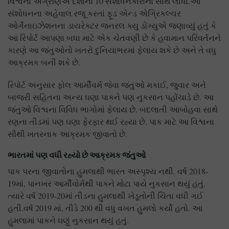
વિશ્વના અગ્રણિએ દેશોના 10 સંશોધનકારોના સાથ લીધા.આ
સંશોધનના અહેવાલ રજૂ કરતાં ફૂડ એન્ડ એગ્રિકલ્ચર
ઓર્ગેનાઇઝેશનના ડાયરેક્ટર જનરલ ક્યુ ડોંગ્યુએ જણાવ્યું હતું કે
આ રિપોર્ટ આપણા બધા માટે એક ચેતવણી છે કે હવામાન પરિવર્તનને
કારણે આ જંતુઓનો ખતરો દુનિયાભરમાં ફેલાય શકે છે અને તે વધુ
આક્રમક બની શકે છે.
રિપોર્ટ અનુસાર ફોલ આર્મીવર્મ જેવા જંતુઓ મકાઈ, જુવાર અને
બાજરી સહિતના અન્ય ઘણા પાકને પણ નુકસાન પહોંચાડે છે. આ
જંતુઓ વિશ્વના વિવિધ ભાગોમાં ફેલાય છે. બદલાતી આબોહવા સાથે
રણના તીડમાં પણ ઘણા ફેરફાર થઈ રહ્યા છે. પાક માટે આ વિશ્વના
સૌથી ખતરનાક આક્રમક જીવાતો છે.
ભારતમાં પણ વધી રહ્યો છે આક્રમક જંતુઓ
પાક પરના જીવાતોના હુમલાથી ભારત અસ્પૃશ્ય નથી. વર્ષ 2018-
19માં, પાનખર આર્મીવોર્મથી પાકને મોટા પાયે નુકસાન થયું હતું.
ત્યારે વર્ષ 2019-20માં તીડના હુમલાથી ખેડૂતોની ચિંતા વધી ગઈ
હતી.વર્ષ 2019 માં, તીડે 200 થી વધુ વખત હુમલો કર્યો હતો. આ
હુમલામાં પાકને ઘણું નુકસાન થયું હતું.