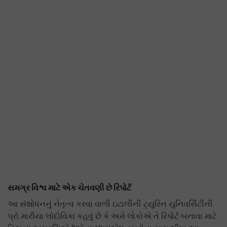
સમગ્ર વિશ્વ માટે એક ચેતવણી છે રિપોર્ટ
આ સંશોધનનું નેતૃત્વ કરવા વાળી ઇટાલીની ટ્યુરિન યુનિવર્સિટીની
પ્રો.મારીયા લોદોવિકા કહવું છે કે અમે લોકોએ તે રિપોર્ટ બનાવા માટે