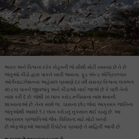
ભારત અને વિશ્વના દરેક ખેડૂતની જે સૌથી મોટી સ્મસ્યા છે તે છે
જંતુઓ-કીડો દ્વારા પાકને ખાવી જવાના. ફૂડ એન્ડ એગ્રિકલ્ચર
ઓર્ગેનાઇઝેશનના અહેવાલ પ્રમાણે દર વર્ષે સમગ્ર વિશ્વના લગભગ
40 ટકા પાકને જીવજંતુ અને કીડાઓ ખાઈ જાએ છે કે પછી તેનો
નાશ કરી દે છે. જેથી 16 લાખ કરોડ રૂપિયાના નાશ થવાની
શાક્યતાઓ છે. તેના સાથે જ . ઘાસના છોડ જેવા આક્રમક જાતિના
જંતુઓથી આશરે 5.1 લાખ કરોડનું નુકસાન થઈ રહ્યું છે. આ
આક્રમક પ્રજાતિઓ જૈવ- વિવિધતા માટે મોટો ખતરો
છે.એફએફઓ આપણી રિપોર્ટના પ્રમાણે તે માહિતી આપી છે.