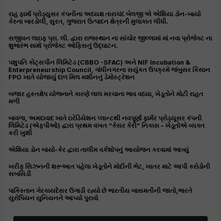
રાહ ફાર્મા પ્રોડ્યુસર કંપનીના અધ્યક્ષ તારાચંદ બેલજી એ એશિયા ડોન-બાયો
કેરના બારડોલી, સુરત, ગુજરાત ઉત્પાદન ક્ષેત્રની મુલાકાત લીધી.
સજીવન લાઇફ પ્રા. લી. દ્વારા રાજસ્થાન ના સાંચોર જીલ્લામાં માં નવા પ્રોજેક્ટ ના
શુભારંભ સાથે પ્રોજેક્ટ ઓફિસનું ઉદ્ઘાટન.
પશુપતિ કોટ્સપીન લિમિટેડ (CBBO -SFAC) અને NIF Incubation &
Enterpreneurship Council, ગાંધીનગરના સયુંકત ઉપક્રમે જંબુસર કિસાન
FPO ખાતે યોજાયું દાળ મિલ મશીનનું ડેમોસ્ટ્રેશન
બજાર હસ્તક્ષેપ યોજનાને કારણે લાલ મરચાના ભાવ વધ્યા, ખેડૂતોને મોટી રાહત
મળી
બાવળા, અમદાવાદ ખાતે ઇરેડિયેશન પ્લાન્ટથી નવપૂર્ણા ફાર્મર પ્રોડ્યૂસર કંપની
લિમિટેડ (એફપીઓ) દ્વારા પ્રથમ વખત “કેસર કેરી” નિકાસ – ખેડૂતોએ વ્યક્ત
કરી ખુશી
એશિયા ડોન બાયો-કેર દ્વારા તાલીમ વર્કશોપનું આયોજન કરવામાં આવ્યું
ખરીફ સિઝનની શરૂઆત પહેલા ખેડૂતોને મોદીની ભેટ, ખાતર માટે આપી કરોડોની
સબસિડી
પાકિસ્તાન ગેરકાયદેસર ઉગાડી રહ્યો છે ભારતીય બાસમતીની જાતો,ભારતે
યુરોપિયન યુનિયનને આપ્યો પુરાવો