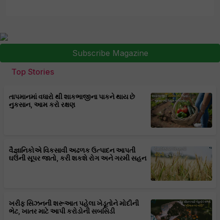
Subscribe Magazine
Top Stories
તાપમાનમાં વધારો થી શાકભાજીના પાકને થાય છે
નુકસાન, આમ કરો રક્ષણ
વૈજ્ઞાનિકોએ વિકસાવી અઢળક ઉત્પાદન આપતી
ઘઉંની સૂપર જાતો, કરી શકશે રોગ અને ગરમી સહન
ખરીફ સિઝનની શરૂઆત પહેલા ખેડૂતોને મોદીની
ભેટ, ખાતર માટે આપી કરોડોની સબસિડી