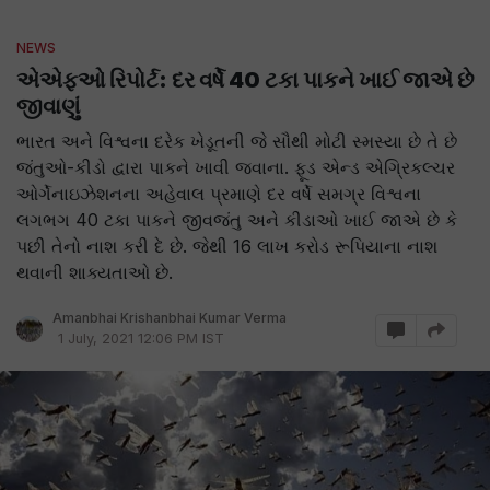
NEWS
એએફઓ રિપોર્ટ: દર વર્ષે 40 ટકા પાકને ખાઈ જાએ છે
જીવાણું
ભારત અને વિશ્વના દરેક ખેડૂતની જે સૌથી મોટી સ્મસ્યા છે તે છે
જંતુઓ-કીડો દ્વારા પાકને ખાવી જવાના. ફૂડ એન્ડ એગ્રિકલ્ચર
ઓર્ગેનાઇઝેશનના અહેવાલ પ્રમાણે દર વર્ષે સમગ્ર વિશ્વના
લગભગ 40 ટકા પાકને જીવજંતુ અને કીડાઓ ખાઈ જાએ છે કે
પછી તેનો નાશ કરી દે છે. જેથી 16 લાખ કરોડ રૂપિયાના નાશ
થવાની શાક્યતાઓ છે.
Amanbhai Krishanbhai Kumar Verma
1 July, 2021 12:06 PM IST