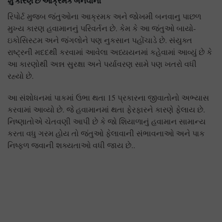
શુ કારણ છે આક્રમક બનવાનો
રિપોર્ટ મુજબ જંતુઓના આક્રમક અને જોખમી બનવાનુ પાછળ
મુખ્ય કારણ હવામાનનું પરિવર્તન છે. કેમ કે આ જંતુઓ બાયો-
ઇકોસિસ્ટમ અને જંગલોને પણ નુકસાન પહોંચાડે છે. સંયુક્ત
રાષ્ટ્રની મદદથી કરવામાં આવેલા અધ્યયનમાં કહેવામાં આવ્યું છે કે
આ કારણોથી અન્ન સુરક્ષા અને પર્યાવરણ સામે પણ ખતરો વધી
રહ્યો છે.
આ સંશોધનમાં પાકમાં ઉભા થતા 15 પ્રકારના જીવાતોનો અભ્યાસ
કરવામાં આવ્યો છે. જે હવામાનમાં થતા ફેરફારને કારણે ફેલાય છે.
નિષ્ણાતોએ ચેતવણી આપી છે કે જો શિયાળાનું હવામાન સામાન્ય
કરતા વધુ ગરમ હોય તો જંતુઓ ફેલાવાની સંભાવનાઓ અને પાક
નિષ્ફળ જવાની શક્યતાઓ વધી જાય છે..