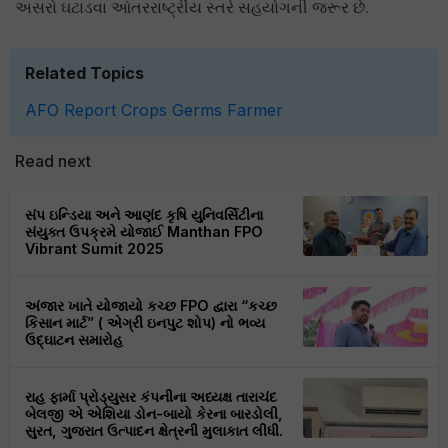
અસરો ઘટાડવા આંતરરાષ્ટ્રીય સ્તરે સહયોગની જરૂર છે.
Related Topics
AFO Report
Crops
Germs
Farmer
Read next
સંપ ઇન્ડિયા અને આણંદ કૃષિ યુનિવર્સિટીના
સંયુક્ત ઉપક્રમે યોજાઈ Manthan FPO
Vibrant Sumit 2025
અંજાર ખાતે યોજાયો કચ્છ FPO દ્વારા “કચ્છ
કિસાન માર્ટ” ( એગ્રી ઇનપુટ શોપ) નો ભવ્ય
ઉદ્ઘાટન સમારોહ
રાહ ફાર્મા પ્રોડ્યુસર કંપનીના અધ્યક્ષ તારાચંદ
બેલજી એ એશિયા ડોન-બાયો કેરના બારડોલી,
સુરત, ગુજરાત ઉત્પાદન ક્ષેત્રની મુલાકાત લીધી.