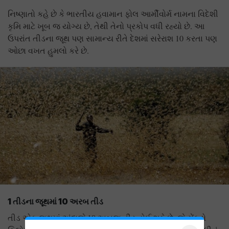
નિષ્ણાતો કહે છે કે ભારતીય હવામાન ફોલ આર્મીવોર્મ નામના વિદેશી
કૃમિ માટે ખૂબ જ યોગ્ય છે, તેથી તેનો પ્રકોપ વધી રહ્યો છે. આ
ઉપરાંત તીડના જૂથ પણ સામાન્ય રીતે દેશમાં સરેરાશ 10 કરતા પણ
ઓછા વખત હુમલો કરે છે.
1
તીડના જૂથમાં
10
અરબ તીડ
તીડ એક જૂથમાં અંદાજે 10 અબજ તીડ હોઈ શકે છે, જે સેંકડો