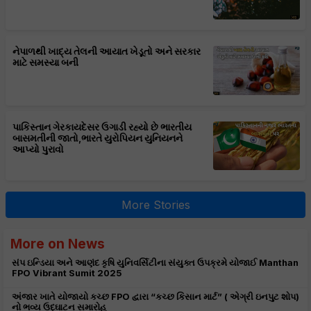
નેપાળથી ખાદ્ય તેલની આયાત ખેડૂતો અને સરકાર
માટે સમસ્યા બની
પાકિસ્તાન ગેરકાયદેસર ઉગાડી રહ્યો છે ભારતીય
બાસમતીની જાતો,ભારતે યુરોપિયન યુનિયનને
આપ્યો પુરાવો
More Stories
More on News
સંપ ઇન્ડિયા અને આણંદ કૃષિ યુનિવર્સિટીના સંયુક્ત ઉપક્રમે યોજાઈ Manthan
FPO Vibrant Sumit 2025
અંજાર ખાતે યોજાયો કચ્છ FPO દ્વારા “કચ્છ કિસાન માર્ટ” ( એગ્રી ઇનપુટ શોપ)
નો ભવ્ય ઉદ્ઘાટન સમારોહ