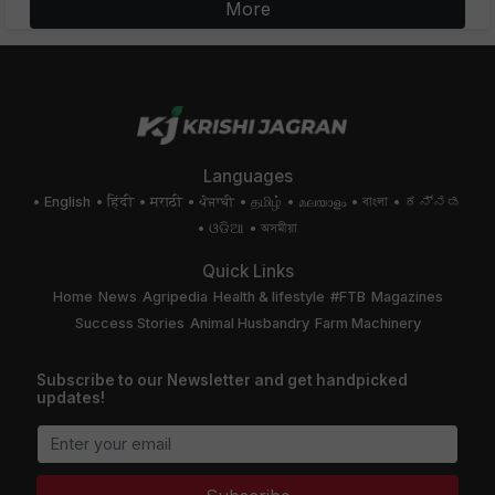
More
Languages
English
हिंदी
मराठी
ਪੰਜਾਬੀ
தமிழ்
മലയാളം
বাংলা
ಕನ್ನಡ
ଓଡିଆ
অসমীয়া
Quick Links
Home
News
Agripedia
Health & lifestyle
#FTB
Magazines
Success Stories
Animal Husbandry
Farm Machinery
Subscribe to our Newsletter and get handpicked
updates!