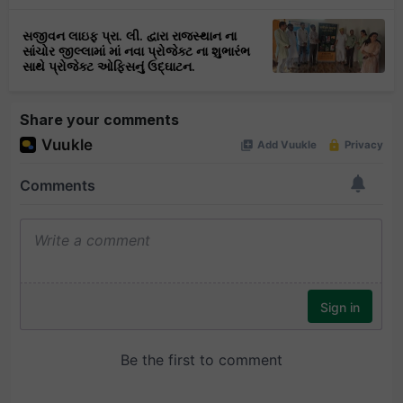
સજીવન લાઇફ પ્રા. લી. દ્વારા રાજસ્થાન ના
સાંચોર જીલ્લામાં માં નવા પ્રોજેક્ટ ના શુભારંભ
સાથે પ્રોજેક્ટ ઓફિસનું ઉદ્ઘાટન.
Share your comments