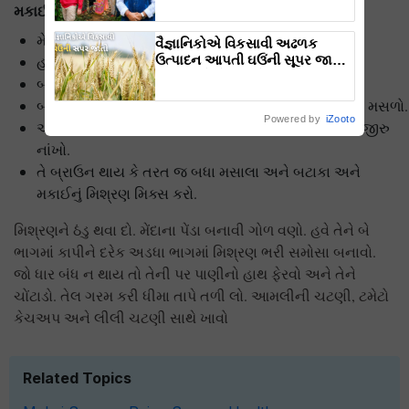
મકાઈના સમોસા બનાવવાની રીત
મેદામાં એક ચમચી તેલનું મોણ નાંખો.
વૈજ્ઞાનિકોએ વિકસાવી અઢળક
ઉત્પાદન આપતી ઘઉંની સૂપર જાતો,
હવે તેમાં પાણી મિક્સ કરીને લોટ બાંધી લો.
કરી શકશે રોગ અને ગરમી સહન
બાફેલા મકાઈના દાણાને મસળી લો.
બાફેલા બટાકા પણ તેમાં જ મિક્સ કરો અને બંનેને બરોબર મસળો.
Powered by
iZooto
અડધી ચમચી તેલ ગરમ કરો. તેમા આખા ધાણા અને ધાણાજીરુ
નાંખો.
તે બ્રાઉન થાય કે તરત જ બધા મસાલા અને બટાકા અને
મકાઈનું મિશ્રણ મિક્સ કરો.
મિશ્રણને ઠંડુ થવા દો. મેંદાના પેંડા બનાવી ગોળ વણો. હવે તેને બે
ભાગમાં કાપીને દરેક અડધા ભાગમાં મિશ્રણ ભરી સમોસા બનાવો.
જો ધાર બંધ ન થાય તો તેની પર પાણીનો હાથ ફેરવો અને તેને
ચોંટાડો. તેલ ગરમ કરી ધીમા તાપે તળી લો. આમલીની ચટણી, ટમેટો
કેચઅપ અને લીલી ચટણી સાથે ખાવો
Related Topics