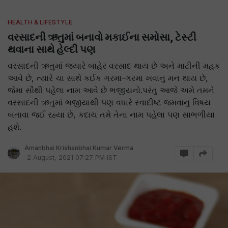
HEALTH & LIFESTYLE
વરસાદની ઋતુમાં બનાવો મકાઈના સમોસા, ટેસ્ટી
થવાના સાથે હેલ્દી પણ
વરસાદની ઋતુમાં જ્યારે બાહેર વરસાદ થાય છે અને માટીની મહક
આવે છે, ત્યારે ચા સાથે કઈક ગરમા-ગરમા ખવાનુ મન થાય છે,
જેમા સૌથી પહેલા નામ આવે છે ભજીયનો.પરંતુ આજે અમે તમને
વરસાદની ઋતુમાં ભજીયાથી પણ વધારે સ્વાદીષ્ટ જમવાનુ વિષય
બતાવા જઈ રહ્યા છે, કદાચ તમે તેના નામ પહેલા પણ સાભળીયા
હશે.
Amanbhai Krishanbhai Kumar Verma
2 August, 2021 07:27 PM IST