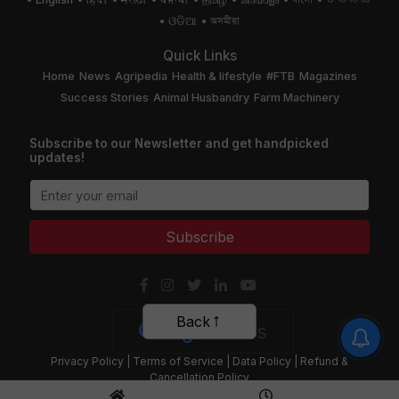
ଓଡିଆ
অসমীয়া
Quick Links
Home
News
Agripedia
Health & lifestyle
#FTB
Magazines
Success Stories
Animal Husbandry
Farm Machinery
Subscribe to our Newsletter and get handpicked
updates!
Subscribe
Back
Privacy Policy
|
Terms of Service
|
Data Policy
|
Refund &
Cancellation Policy
CopyRight - 2020 Krishi Jagran Media Group. All Rights Reserved.