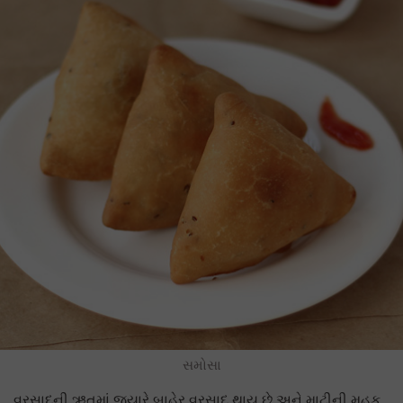
સમોસા
વરસાદની ઋતુમાં જ્યારે બાહેર વરસાદ થાય છે અને માટીની મહક