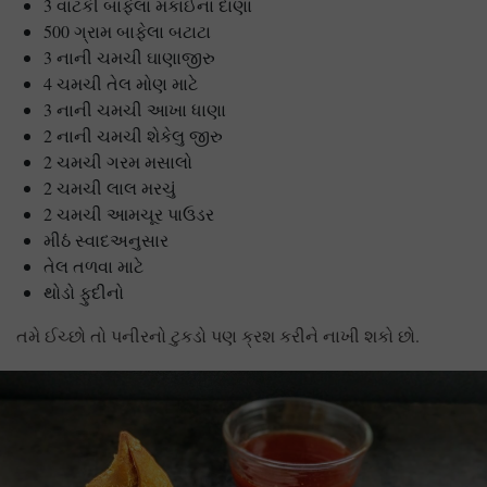
3 વાટકી બાફેલા મકાઈના દાણા
500 ગ્રામ બાફેલા બટાટા
3 નાની ચમચી ઘાણાજીરુ
4 ચમચી તેલ મોણ માટે
3 નાની ચમચી આખા ધાણા
2 નાની ચમચી શેકેલુ જીરુ
2 ચમચી ગરમ મસાલો
2 ચમચી લાલ મરચું
2 ચમચી આમચૂર પાઉડર
મીઠં સ્વાદઅનુસાર
તેલ તળવા માટે
થોડો ફુદીનો
તમે ઈચ્છો તો પનીરનો ટુકડો પણ ક્રશ કરીને નાખી શકો છો.