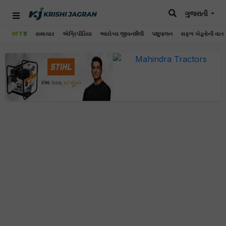
ગુજરાતી
#FTB
સમાચાર
એગ્રિપીડિયા
આરોગ્ય જીવનશૈલી
પશુપાલન
સફળ ખેડૂતોની વાત