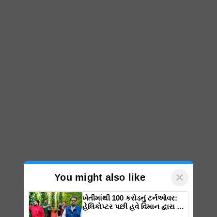
×
You might also like
ખેતીમાંથી 100 કરોડનું ટર્નઓવર:
હેલિકોપ્ટર પછી હવે વિમાન દ્વારા કૃષિ
ક્રાંતિ લાવશે ડૉ. રાજારામ ત્રિપાઠી