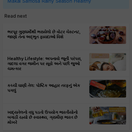
Makai
Samosa
Rainy Season
Healthy
Read next
ભરપૂર ગુણધર્મોથી ભરાયેલો છે વોટર ચેસ્ટનટ,
જાણો તેના અદ્ભુત ફાયદાઓ વિશે
Healthy Lifestyle: અપનાવો જૂની પરંપરા,
ગાદલા વગર જમીન પર સૂવો અને પછી જુઓ
ચમત્કાર
કચ્ચી ઘાણી તેલ: પોષ્ટિક આહાર તરફનું એક
પગલું
ખાદ્યતેલનો વધુ પડતો ઉપયોગ ભારતીયોનો
બગાડી રહ્યો છે સ્વાસ્થ્ય, ગ્રામીણ ભારત છે
મોખરે