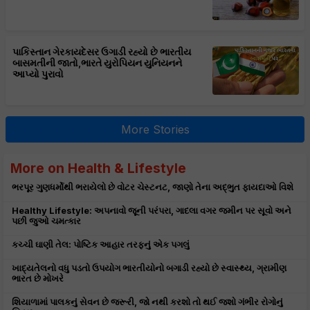
પાકિસ્તાન ગેરકાયદેસર ઉગાડી રહ્યો છે ભારતીય
બાસમતીની જાતો,ભારતે યુરોપિયન યુનિયનને
આપ્યો પુરાવો
More Stories
More on Health & Lifestyle
ભરપૂર ગુણધર્મોથી ભરાયેલો છે વોટર ચેસ્ટનટ, જાણો તેના અદ્ભુત ફાયદાઓ વિશે
Healthy Lifestyle: અપનાવો જૂની પરંપરા, ગાદલા વગર જમીન પર સૂવો અને
પછી જુઓ ચમત્કાર
કચ્ચી ઘાણી તેલ: પોષ્ટિક આહાર તરફનું એક પગલું
ખાદ્યતેલનો વધુ પડતો ઉપયોગ ભારતીયોનો બગાડી રહ્યો છે સ્વાસ્થ્ય, ગ્રામીણ
ભારત છે મોખરે
શિયાળામાં પાલકનું સેવન છે જરૂરી, જો નથી કરશો તો થઈ જશો ગંભીર રોગોનું