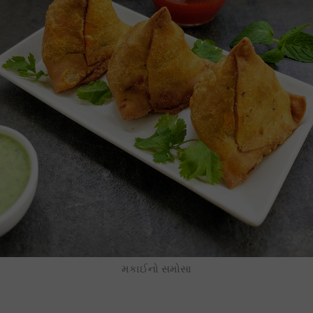
મકાઈનો સમોસા