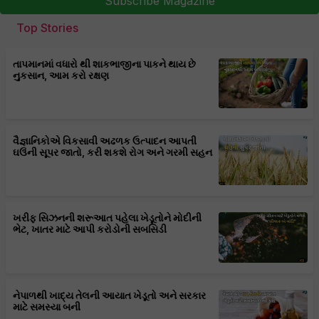
Subscribe Magazine
Top Stories
તાપમાનમાં વધારો થી શાકભાજીના પાકને થાય છે
નુકસાન, આમ કરો રક્ષણ
વૈજ્ઞાનિકોએ વિકસાવી અઢળક ઉત્પાદન આપતી
ઘઉંની સૂપર જાતો, કરી શકશે રોગ અને ગરમી સહન
ખરીફ સિઝનની શરૂઆત પહેલા ખેડૂતોને મોદીની
ભેટ, ખાતર માટે આપી કરોડોની સબસિડી
નેપાળથી ખાદ્ય તેલની આયાત ખેડૂતો અને સરકાર
માટે સમસ્યા બની