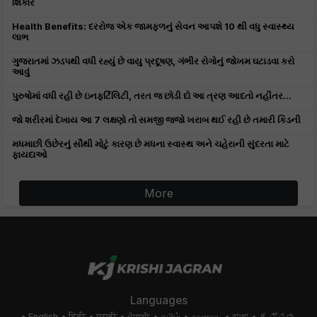
શિકાર
Health Benefits: દરરોજ એક જામફળનું સેવન આપશે 10 થી વધુ સ્વાસ્થ્ય
લાભ
ગુજરાતમાં ઝડપથી વધી રહ્યું છે વાયુ પ્રદૂષણ, ગંભીર રોગોનું જોખમ ઘટાડવા કરો
આવું
પુરુષોમાં વધી રહી છે ઇનફર્ટિલિટી, તરત જ છોડી દો આ ત્રણ આદતો નહીંતર...
જો શરીરમાં દેખાય આ 7 લક્ષણો તો સમજી જજો ખરાબ થઈ રહી છે તમારી કિડની
મધમાછી ઉછેરનું સૌથી મોટું કારણ છે મધના સ્વાસ્થ અને ચહેરાની સુંદરતા માટે
ફાયદાઓ
More
Languages
English
हिंदी
मराठी
ਪੰਜਾਬੀ
தமிழ்
മലയാളം
বাংলা
ಕನ್ನಡ