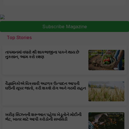
Subscribe Magazine
Top Stories
તાપમાનમાં વધારો થી શાકભાજીના પાકને થાય છે
નુકસાન, આમ કરો રક્ષણ
વૈજ્ઞાનિકોએ વિકસાવી અઢળક ઉત્પાદન આપતી
ઘઉંની સૂપર જાતો, કરી શકશે રોગ અને ગરમી સહન
ખરીફ સિઝનની શરૂઆત પહેલા ખેડૂતોને મોદીની
ભેટ, ખાતર માટે આપી કરોડોની સબસિડી