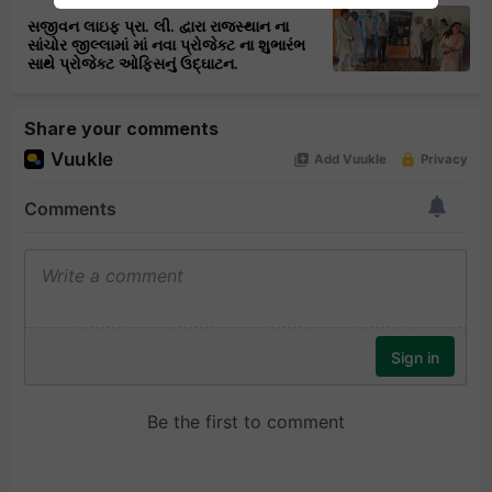
સજીવન લાઇફ પ્રા. લી. દ્વારા રાજસ્થાન ના
સાંચોર જીલ્લામાં માં નવા પ્રોજેક્ટ ના શુભારંભ
સાથે પ્રોજેક્ટ ઓફિસનું ઉદ્ઘાટન.
Share your comments