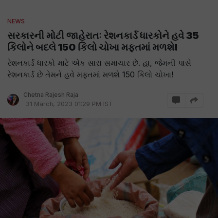
NEWS
સરકારની મોટી જાહેરાતઃ રેશનકાર્ડ ધારકોને હવે 35
કિલોને બદલે 150 કિલો ચોખા મફતમાં મળશે!
રેશનકાર્ડ ધારકો માટે એક સારા સમાચાર છે. હા, જેમની પાસે
રેશનકાર્ડ છે તેમને હવે મફતમાં મળશે 150 કિલો ચોખા!
Chetna Rajesh Raja
31 March, 2023 01:29 PM IST