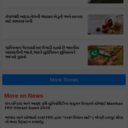
નેપાળથી ખાદ્ય તેલની આયાત ખેડૂતો અને સરકાર
માટે સમસ્યા બની
પાકિસ્તાન ગેરકાયદેસર ઉગાડી રહ્યો છે ભારતીય
બાસમતીની જાતો,ભારતે યુરોપિયન યુનિયનને
આપ્યો પુરાવો
More Stories
More on News
સંપ ઇન્ડિયા અને આણંદ કૃષિ યુનિવર્સિટીના સંયુક્ત ઉપક્રમે યોજાઈ Manthan
FPO Vibrant Sumit 2025
અંજાર ખાતે યોજાયો કચ્છ FPO દ્વારા “કચ્છ કિસાન માર્ટ” ( એગ્રી ઇનપુટ શોપ)
નો ભવ્ય ઉદ્ઘાટન સમારોહ