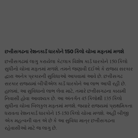
છત્તીસગઢના રેશનકાર્ડ ધારકોને 150 કિલો ચોખા મફતમાં મળશે
છત્તીસગઢમાં લાગુ કરાયેલા કેટલાક વિશેષ કાર્ડ ધારકોને 150 કિલો
સુધીનો ચોખા મફતમાં મળશે. તમને જણાવી દઈએ કે રાજ્ય સરકાર
દ્વારા અનેક પ્રકારની સુવિધાઓ આપવામાં આવે છે. છત્તીસગઢ
સરકાર રાજ્યમાં બીપીએલ કાર્ડ ધારકોને આ લાભ આપી રહી છે.
હાલમાં, આ સુવિધાનો લાભ લેવા માટે, તમારે છત્તીસગઢના કાયમી
નિવાસી હોવા આવશ્યક છે. આ અંતર્ગત 45 કિલોથી 135 કિલો
સુધીના ચોખા બિલકુલ મફતમાં મળશે. જ્યારે રાજ્યમાં પ્રાથમિકતા
ધરાવતા રેશનકાર્ડ ધારકોને 15-150 કિલો ચોખા મળશે. અહીં બીજી
એક મહત્વની વાત એ છે કે આ સુવિધા માત્ર છત્તીસગઢના
રહેવાસીઓ માટે જ લાગુ છે.