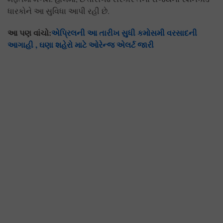
ધારકોને આ સુવિધા આપી રહી છે.
આ પણ વાંચો:
એપ્રિલની આ તારીખ સુધી કમોસમી વરસાદની
આગાહી , ઘણા શહેરો માટે ઓરેન્જ એલર્ટ જારી