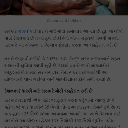
Ration card holders
સરકારે
રાશન કાર્ડ
ધારકો માટે મોટા સમાચાર આપ્યા છે. હા, જે લોકો
પાસે રેશનકાર્ડ છે તેઓ હવે 150 કિલો ચોખા મફતમાં મેળવી શકશે.
સરકારે આ યોજનામાં કેટલાક ફેરફાર કરતા આ જાહેરાત કરી છે.
તમને જણાવી દઈએ કે 2023માં પણ કેન્દ્ર સરકાર જનતાને મફત
રાશનની સુવિધા આપી રહી છે. દેશમાં વધતી જતી મોંઘવારીને
અંકુશમાં લેવા માટે સરકાર દ્વારા તૈયાર કરવામાં આવેલી આ
યોજનાનો લાભ ગરીબો અને જરૂરિયાતમંદોને મળી રહ્યો છે.
રેશનકાર્ડ ધારકો માટે સરકારે મોટી જાહેરાત કરી છે
સરકાર તરફથી એક મોટી જાહેરાત કરતા કહેવામાં આવ્યું છે કે
પહેલા જે કાર્ડ ધારકોને 35 કિલો ચોખા મળતા હતા, તેમને હવે રેશન
કાર્ડ દ્વારા 135 કિલો ચોખા આપવામાં આવશે. આ સાથે કેટલાક કાર્ડ
ધારકોને આ યોજના હેઠળ 135 કિલોથી 150 કિલો સુધીના ચોખા
મફતમાં મળશે. હાલમાં, છત્તીસગઢ સરકાર તેના રાજ્યના રેશનકાર્ડ