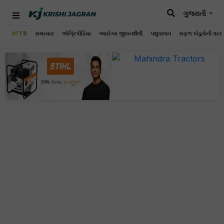
ગુજરાતી
#FTB
સમાચાર
એગ્રિપીડિયા
આરોગ્ય જીવનશૈલી
પશુપાલન
સફળ ખેડૂતોની વાત