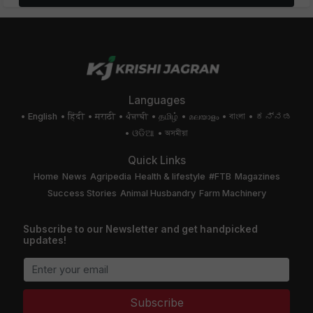
Languages
English
हिंदी
मराठी
ਪੰਜਾਬੀ
தமிழ்
മലയാളം
বাংলা
ಕನ್ನಡ
ଓଡିଆ
অসমীয়া
Quick Links
Home
News
Agripedia
Health & lifestyle
#FTB
Magazines
Success Stories
Animal Husbandry
Farm Machinery
Subscribe to our Newsletter and get handpicked
updates!
Subscribe