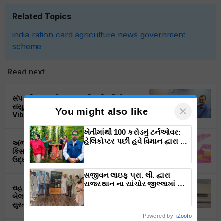
Related Topics
india
ration card
agriculture
news
government
scheme
Read next
સંપ ઇન્ડિયા અને આણંદ કૃષિ યુનિવર્સિટીના
સંયુક્ત ઉપક્રમે યોજાઈ Manthan FPO
×
You might also like
Vibrant Sumit 2025
ખેતીમાંથી 100 કરોડનું ટર્નઓવર:
હેલિકોપ્ટર પછી હવે વિમાન દ્વારા કૃષિ
અંજાર ખાતે યોજાયો કચ્છ FPO દ્વારા “કચ્છ
ક્રાંતિ લાવશે ડૉ. રાજારામ ત્રિપાઠી
કિસાન માર્ટ” ( એગ્રી ઇનપુટ શોપ) નો ભવ્ય
ઉદ્ઘાટન સમારોહ
સજીવન લાઇફ પ્રા. લી. દ્વારા
રાજસ્થાન ના સાંચોર જીલ્લામાં માં
રાહ ફાર્મા પ્રોડ્યુસર કંપનીના અધ્યક્ષ તારાચંદ
નવા પ્રોજેક્ટ ના શુભારંભ સાથે
બેલજી એ એશિયા ડોન-બાયો કેરના બારડોલી,
પ્રોજેક્ટ ઓફિસનું ઉદ્ઘાટન.
સુરત, ગુજરાત ઉત્પાદન ક્ષેત્રની મુલાકાત લીધી.
Powered by
iZooto