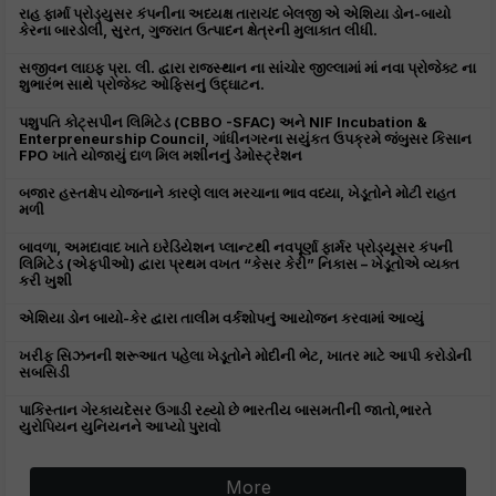
રાહ ફાર્મા પ્રોડ્યુસર કંપનીના અધ્યક્ષ તારાચંદ બેલજી એ એશિયા ડોન-બાયો
કેરના બારડોલી, સુરત, ગુજરાત ઉત્પાદન ક્ષેત્રની મુલાકાત લીધી.
સજીવન લાઇફ પ્રા. લી. દ્વારા રાજસ્થાન ના સાંચોર જીલ્લામાં માં નવા પ્રોજેક્ટ ના
શુભારંભ સાથે પ્રોજેક્ટ ઓફિસનું ઉદ્ઘાટન.
પશુપતિ કોટ્સપીન લિમિટેડ (CBBO -SFAC) અને NIF Incubation &
Enterpreneurship Council, ગાંધીનગરના સયુંકત ઉપક્રમે જંબુસર કિસાન
FPO ખાતે યોજાયું દાળ મિલ મશીનનું ડેમોસ્ટ્રેશન
બજાર હસ્તક્ષેપ યોજનાને કારણે લાલ મરચાના ભાવ વધ્યા, ખેડૂતોને મોટી રાહત
મળી
બાવળા, અમદાવાદ ખાતે ઇરેડિયેશન પ્લાન્ટથી નવપૂર્ણા ફાર્મર પ્રોડ્યૂસર કંપની
લિમિટેડ (એફપીઓ) દ્વારા પ્રથમ વખત “કેસર કેરી” નિકાસ – ખેડૂતોએ વ્યક્ત
કરી ખુશી
એશિયા ડોન બાયો-કેર દ્વારા તાલીમ વર્કશોપનું આયોજન કરવામાં આવ્યું
ખરીફ સિઝનની શરૂઆત પહેલા ખેડૂતોને મોદીની ભેટ, ખાતર માટે આપી કરોડોની
સબસિડી
પાકિસ્તાન ગેરકાયદેસર ઉગાડી રહ્યો છે ભારતીય બાસમતીની જાતો,ભારતે
યુરોપિયન યુનિયનને આપ્યો પુરાવો
More