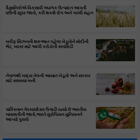
વૈજ્ઞાનિકોએ વિકસાવી અઢળક ઉત્પાદન આપતી
ઘઉંની સૂપર જાતો, કરી શકશે રોગ અને ગરમી સહન
ખરીફ સિઝનની શરૂઆત પહેલા ખેડૂતોને મોદીની
ભેટ, ખાતર માટે આપી કરોડોની સબસિડી
નેપાળથી ખાદ્ય તેલની આયાત ખેડૂતો અને સરકાર
માટે સમસ્યા બની
પાકિસ્તાન ગેરકાયદેસર ઉગાડી રહ્યો છે ભારતીય
બાસમતીની જાતો,ભારતે યુરોપિયન યુનિયનને
આપ્યો પુરાવો