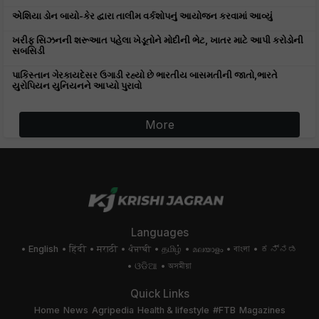
એશિયા ડોન બાયો-કેર દ્વારા તાલીમ વર્કશોપનું આયોજન કરવામાં આવ્યું
ખરીફ સિઝનની શરૂઆત પહેલા ખેડૂતોને મોદીની ભેટ, ખાતર માટે આપી કરોડોની
સબસિડી
પાકિસ્તાન ગેરકાયદેસર ઉગાડી રહ્યો છે ભારતીય બાસમતીની જાતો,ભારતે
યુરોપિયન યુનિયનને આપ્યો પુરાવો
More
Languages
English
हिंदी
मराठी
ਪੰਜਾਬੀ
தமிழ்
മലയാളം
বাংলা
ಕನ್ನಡ
ଓଡିଆ
অসমীয়া
Quick Links
Home
News
Agripedia
Health & lifestyle
#FTB
Magazines