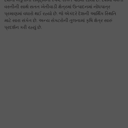
વસ્તીની સાથે સતત ખેતીવાડી ક્ષેત્રમાં ઉત્પાદનમાં નોંધપાત્ર
પ્રમાણમાં વધારો થઈ રહ્યો છે. જે એકંદરે દેશની આર્થિક સ્થિતિ
માટે સારા સંકેત છે. અન્ય સેક્ટરોની તુલનામાં કૃષિ ક્ષેત્ર સારું
પ્રદર્શન કરી રહ્યું છે.