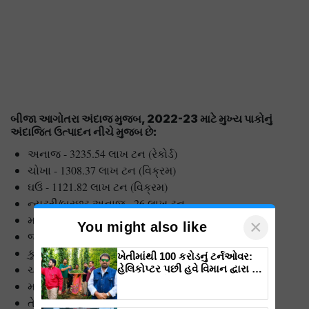
બીજા આગોતરા અંદાજ મુજબ
, 2022-23 માટે મુખ્ય પાકોનું
અંદાજિત ઉત્પાદન નીચે મુજબ છે:
અનાજ - 3235.54 લાખ ટન (રેકોર્ડ)
ચોખા - 1308.37 લાખ ટન (વિક્રમ)
ઘઉં - 1121.82 લાખ ટન (વિક્રમ)
ન્યુટ્રી/બરછટ અનાજ –26 લાખ ટન
મકાઈ - 346.13 લાખ ટન (વિક્રમ)
×
You might also like
જવ - 22.04 લાખ ટન (વિક્રમ)
કુલ કઠોળ - 278.10 લાખ ટન (વિક્રમ)
ખેતીમાંથી 100 કરોડનું ટર્નઓવર:
ચણા - 136.32 લાખ ટન (વિક્રમ)
હેલિકોપ્ટર પછી હવે વિમાન દ્વારા કૃષિ
ક્રાંતિ લાવશે ડૉ. રાજારામ ત્રિપાઠી
મગ - 35.45 લાખ ટન (વિક્રમ)
તેલીબિયાં - 400.01 લાખ ટન (વિક્રમ)