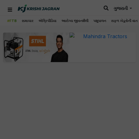
ગુજરાતી
#FTB
સમાચાર
એગ્રિપીડિયા
આરોગ્ય જીવનશૈલી
પશુપાલન
સફળ ખેડૂતોની વાત