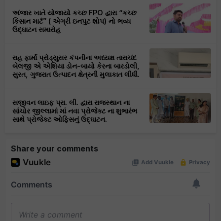
અંજાર ખાતે યોજાયો કચ્છ FPO દ્વારા “કચ્છ
કિસાન માર્ટ” ( એગ્રી ઇનપુટ શોપ) નો ભવ્ય
ઉદ્ઘાટન સમારોહ
રાહ ફાર્મા પ્રોડ્યુસર કંપનીના અધ્યક્ષ તારાચંદ
બેલજી એ એશિયા ડોન-બાયો કેરના બારડોલી,
સુરત, ગુજરાત ઉત્પાદન ક્ષેત્રની મુલાકાત લીધી.
સજીવન લાઇફ પ્રા. લી. દ્વારા રાજસ્થાન ના
સાંચોર જીલ્લામાં માં નવા પ્રોજેક્ટ ના શુભારંભ
સાથે પ્રોજેક્ટ ઓફિસનું ઉદ્ઘાટન.
Share your comments