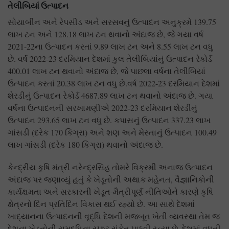
તેલીબિયાં ઉત્પાદન
સોયાબીન અને રેપસીડ અને સરસવનું ઉત્પાદન અનુક્રમે 139.75
લાખ ટન અને 128.18 લાખ ટન થવાનો અંદાજ છે, જે ગયા વર્ષ
2021-22ના ઉત્પાદન કરતાં 9.89 લાખ ટન અને 8.55 લાખ ટન વધુ
છે. વર્ષ 2022-23 દરમિયાન દેશમાં કુલ તેલીબિયાંનું ઉત્પાદન રેકોર્ડ
400.01 લાખ ટન થવાનો અંદાજ છે, જે પાછલા વર્ષના તેલીબિયાં
ઉત્પાદન કરતાં 20.38 લાખ ટન વધુ છે.વર્ષ 2022-23 દરમિયાન દેશમાં
શેરડીનું ઉત્પાદન રેકોર્ડ 4687.89 લાખ ટન થવાનો અંદાજ છે. ગયા
વર્ષના ઉત્પાદનની સરખામણીએ 2022-23 દરમિયાન શેરડીનું
ઉત્પાદન 293.65 લાખ ટન વધુ છે. કપાસનું ઉત્પાદન 337.23 લાખ
ગાંસડી (દરેક 170 કિગ્રા) અને શણ અને મેસ્તાનું ઉત્પાદન 100.49
લાખ ગાંસડી (દરેક 180 કિગ્રા) થવાનો અંદાજ છે.
કેન્દ્રીય કૃષિ મંત્રી નરેન્દ્રસિંહ તોમરે વિક્રમી અનાજ ઉત્પાદન
અંદાજ પર જણાવ્યું હતું કે ખેડૂતોની અથાક મહેનત, વૈજ્ઞાનિકોની
કાર્યક્ષમતા અને સરકારની ખેડૂત-મૈત્રીપૂર્ણ નીતિઓને કારણે કૃષિ
ક્ષેત્રનો દિન પ્રતિદિન વિકાસ થઈ રહ્યો છે. આ સાથે દેશમાં
ખાદ્યાનના ઉત્પાદનની વૃદ્ધિ દેશની મજબૂત ખેતી વ્યવસ્થા તેમ જ
દેશના ખેડૂતોની સમૃદ્ધિના સ્પષ્ટ સંકેત પાઠવી રહ્યા છે. દેશમાં વધતી