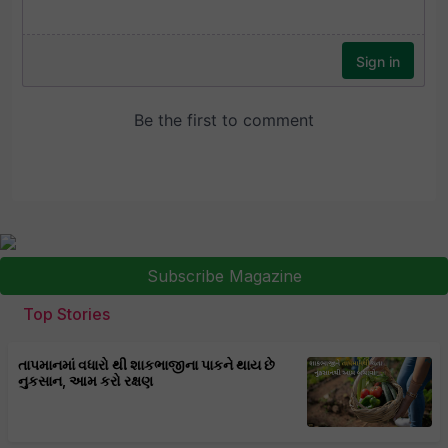
Subscribe Magazine
Top Stories
તાપમાનમાં વધારો થી શાકભાજીના પાકને થાય છે
નુકસાન, આમ કરો રક્ષણ