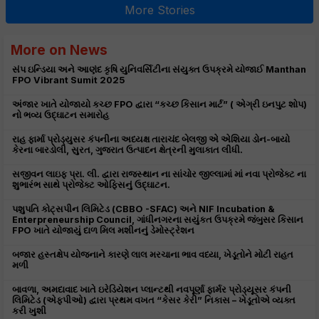
More Stories
More on News
સંપ ઇન્ડિયા અને આણંદ કૃષિ યુનિવર્સિટીના સંયુક્ત ઉપક્રમે યોજાઈ Manthan
FPO Vibrant Sumit 2025
અંજાર ખાતે યોજાયો કચ્છ FPO દ્વારા “કચ્છ કિસાન માર્ટ” ( એગ્રી ઇનપુટ શોપ)
નો ભવ્ય ઉદ્ઘાટન સમારોહ
રાહ ફાર્મા પ્રોડ્યુસર કંપનીના અધ્યક્ષ તારાચંદ બેલજી એ એશિયા ડોન-બાયો
કેરના બારડોલી, સુરત, ગુજરાત ઉત્પાદન ક્ષેત્રની મુલાકાત લીધી.
સજીવન લાઇફ પ્રા. લી. દ્વારા રાજસ્થાન ના સાંચોર જીલ્લામાં માં નવા પ્રોજેક્ટ ના
શુભારંભ સાથે પ્રોજેક્ટ ઓફિસનું ઉદ્ઘાટન.
પશુપતિ કોટ્સપીન લિમિટેડ (CBBO -SFAC) અને NIF Incubation &
Enterpreneurship Council, ગાંધીનગરના સયુંકત ઉપક્રમે જંબુસર કિસાન
FPO ખાતે યોજાયું દાળ મિલ મશીનનું ડેમોસ્ટ્રેશન
બજાર હસ્તક્ષેપ યોજનાને કારણે લાલ મરચાના ભાવ વધ્યા, ખેડૂતોને મોટી રાહત
મળી
બાવળા, અમદાવાદ ખાતે ઇરેડિયેશન પ્લાન્ટથી નવપૂર્ણા ફાર્મર પ્રોડ્યૂસર કંપની
લિમિટેડ (એફપીઓ) દ્વારા પ્રથમ વખત “કેસર કેરી” નિકાસ – ખેડૂતોએ વ્યક્ત
કરી ખુશી