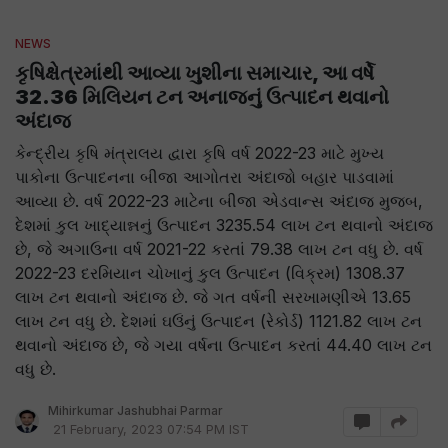
NEWS
કૃષિક્ષેત્રમાંથી આવ્યા ખુશીના સમાચાર, આ વર્ષે
32.36 મિલિયન ટન અનાજનું ઉત્પાદન થવાનો
અંદાજ
કેન્દ્રીય કૃષિ મંત્રાલય દ્વારા કૃષિ વર્ષ 2022-23 માટે મુખ્ય
પાકોના ઉત્પાદનના બીજા આગોતરા અંદાજો બહાર પાડવામાં
આવ્યા છે. વર્ષ 2022-23 માટેના બીજા એડવાન્સ અંદાજ મુજબ,
દેશમાં કુલ ખાદ્યાન્નનું ઉત્પાદન 3235.54 લાખ ટન થવાનો અંદાજ
છે, જે અગાઉના વર્ષ 2021-22 કરતાં 79.38 લાખ ટન વધુ છે. વર્ષ
2022-23 દરમિયાન ચોખાનું કુલ ઉત્પાદન (વિક્રમ) 1308.37
લાખ ટન થવાનો અંદાજ છે. જે ગત વર્ષની સરખામણીએ 13.65
લાખ ટન વધુ છે. દેશમાં ઘઉંનું ઉત્પાદન (રેકોર્ડ) 1121.82 લાખ ટન
થવાનો અંદાજ છે, જે ગયા વર્ષના ઉત્પાદન કરતાં 44.40 લાખ ટન
વધુ છે.
Mihirkumar Jashubhai Parmar
21 February, 2023 07:54 PM IST