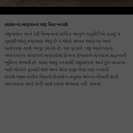
સામાન્ય માણસના પણ પૈસા બચશે
પશુપાલન અને ડેરી વિભાગના સચિવ અતુલ ચતુર્વેદીએ કહ્યું કે
પ્રાણીઓનું સ્વાસ્થ્ય એવું છે કે જેનો માનવ આરોગ્ય અને
પર્યાવરણ સાથે અતુટ સંબંધ છે. આ પ્રકારે, પશુ આરોગ્યના
અસરકારક સંચાલને માણસોમાં રોગના ફેલાવાને રોકવામાં મહત્વની
ભૂમિકા ભજવી છે. આમ આવુ કરવાથી પશુપાલકો અને દુધ વાપરતા
બન્ને લોકોને ફાયદો થશે અને થોડા ઘણા પૈસા પણ બચાવી
શકશે.આમ બચેલ પૈસાનો ઉપયોગ મનુષ્ય અન્ય બીમારી થતી
અટકાવવા અને તેની સામે રક્ષણ મેળવવા કરી શકશે.