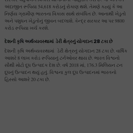
અંદાજીત રૂપિયા 54,618 કરોડનું રોકાણ થશે. તેમણે કહ્યું કે આ
નિર્ણય ગ્રામીણ ભારતના વિકાસ સાથે સંબંધિત છે. આનાથી ખેડુતો
અને પશુધન ખેડુતોનું જીવન બદલાશે. કેન્દ્ર સરકાર આ પર 9800
કરોડ રૂપિયા ખર્ચ કરશે.
દેશની કૃષિ અર્થવ્યવસ્થામાં ડેરી ક્ષેત્રનું યોગદાન
28 ટકા છે
દેશની કૃષિ અર્થવ્યવસ્થામાં ડેરી ક્ષેત્રનું યોગદાન 28 ટકા છે. વાર્ષિક
આશરે 8 લાખ કરોડ રૂપિયાનું ટર્નઓવર થાય છે. ભારત વિશ્વનો
સૌથી મોટો દૂધ ઉત્પાદક દેશ છે. વર્ષ 2018 માં, 176.3 મિલિયન ટન
દૂધનું ઉત્પાદન થયું હતું. વિશ્વના કુલ દૂધ ઉત્પાદનમાં ભારતનો
હિસ્સો આશરે 20 ટકા છે.