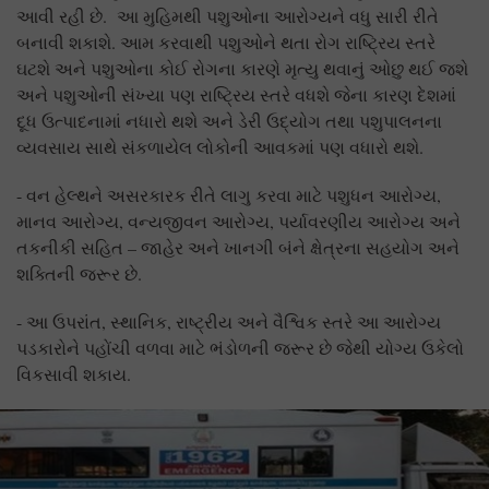
આવી રહી છે. આ મુહિમથી પશુઓના આરોગ્યને વધુ સારી રીતે
બનાવી શકાશે. આમ કરવાથી પશુઓને થતા રોગ રાષ્ટ્રિય સ્તરે
ઘટશે અને પશુઓના કોઈ રોગના કારણે મૃત્યુ થવાનું ઓછુ થઈ જશે
અને પશુઓની સંખ્યા પણ રાષ્ટ્રિય સ્તરે વધશે જેના કારણ દેશમાં
દૂધ ઉત્પાદનામાં નધારો થશે અને ડેરી ઉદ્યોગ તથા પશુપાલનના
વ્યવસાય સાથે સંકળાયેલ લોકોની આવકમાં પણ વધારો થશે.
- વન હેલ્થને અસરકારક રીતે લાગુ કરવા માટે પશુધન આરોગ્ય,
માનવ આરોગ્ય, વન્યજીવન આરોગ્ય, પર્યાવરણીય આરોગ્ય અને
તકનીકી સહિત – જાહેર અને ખાનગી બંને ક્ષેત્રના સહયોગ અને
શક્તિની જરૂર છે.
- આ ઉપરાંત, સ્થાનિક, રાષ્ટ્રીય અને વૈશ્વિક સ્તરે આ આરોગ્ય
પડકારોને પહોંચી વળવા માટે ભંડોળની જરૂર છે જેથી યોગ્ય ઉકેલો
વિકસાવી શકાય.