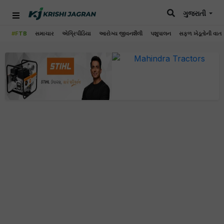
ગુજરાતી
#FTB
સમાચાર
એગ્રિપીડિયા
આરોગ્ય જીવનશૈલી
પશુપાલન
સફળ ખેડૂતોની વાત