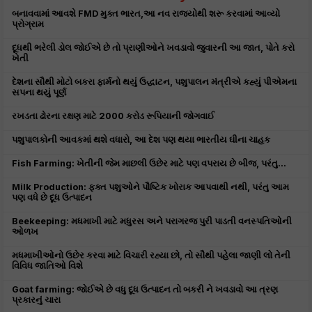
બનાવવામાં આવશે FMD મુક્ત ભારત,આ નવ રાજ્યોથી શરૂ કરવામાં આવ્યો
પ્રોગ્રામ
દૂધથી ભરેલી ડોલ જોઈએ છે તો પ્રાણીઓને ખવડાવો જુવારની આ જાત, પોતે કરો
ખેતી
દેશના સૌથી મોટો બકરા ફાર્મનો થયું ઉદ્ધાટન, પશુપાલન મંત્રીએ કહ્યું પીએમના
સપના થયું પૂર્ણ
રખડતા ઢોરના રક્ષણ માટે 2000 કરોડ રૂપિયાની જોગવાઈ
પશુપાલકોની આવકમાં થશે વધારો, આ દેશ પણ થયા ભારતીય ઘીના ચાહક
Fish Farming: ખેતીની જેમ માછલી ઉછેર માટે પણ વપરાય છે બીજ, પરંતુ...
Milk Production: ફક્ત પશુઓને પૌષ્ટિક ખોરાક આપવાથી નથી, પરંતુ આમ
પણ વધે છે દૂધ ઉત્પાદન
Beekeeping: મધમાખી માટે મધુરસ અને પરાગરજ પુરી પાડતી વનસ્પતિઓની
ઓળખ
મધમાખીઓનો ઉછેર કરવા માટે વિચારી રહ્યા છો, તો સૌથી પહેલા જાણી લો તેની
વિવિધ જાતિઓ વિશે
Goat farming: જોઈએ છે વધુ દૂધ ઉત્પાદન તો બકરી ને ખવડાવો આ ત્રણ
પ્રકારનું ચારા