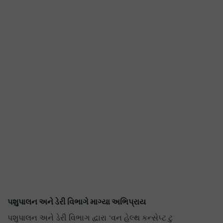
પશુપાલન અને ડેરી વિભાગે માગ્યા અભિપ્રાય
પશુપાલન અને ડેરી વિભાગ દ્વારા ‘વન હેલ્થ કન્સેપ્ટ ટુ