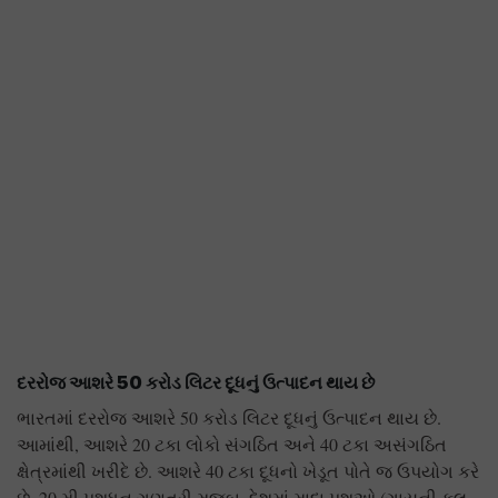
દરરોજ આશરે
50 કરોડ લિટર દૂધનું ઉત્પાદન થાય છે
ભારતમાં દરરોજ આશરે 50 કરોડ લિટર દૂધનું ઉત્પાદન થાય છે.
આમાંથી, આશરે 20 ટકા લોકો સંગઠિત અને 40 ટકા અસંગઠિત
ક્ષેત્રમાંથી ખરીદે છે. આશરે 40 ટકા દૂધનો ખેડૂત પોતે જ ઉપયોગ કરે
છે. 20 મી પશુધન ગણતરી મુજબ, દેશમાં માદા પશુઓ (ગાયની કુલ