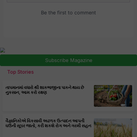
Subscribe Magazine
Top Stories
તાપમાનમાં વધારો થી શાકભાજીના પાકને થાય છે
નુકસાન, આમ કરો રક્ષણ
વૈજ્ઞાનિકોએ વિકસાવી અઢળક ઉત્પાદન આપતી
ઘઉંની સૂપર જાતો, કરી શકશે રોગ અને ગરમી સહન