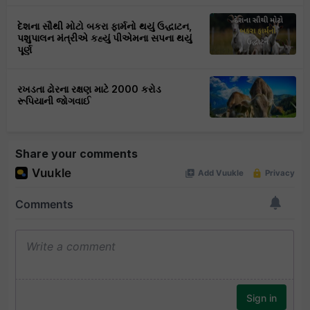
દેશના સૌથી મોટો બકરા ફાર્મનો થયું ઉદ્ધાટન,
પશુપાલન મંત્રીએ કહ્યું પીએમના સપના થયું
પૂર્ણ
રખડતા ઢોરના રક્ષણ માટે 2000 કરોડ
રૂપિયાની જોગવાઈ
Share your comments