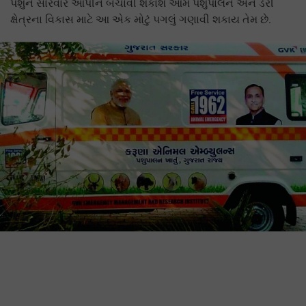
પશુને સારવાર આપીને બચાવી શકાશે આમ પશુપાલન અને ડેરી
ક્ષેત્રના વિકાસ માટે આ એક મોટું પગલું ગણાવી શકાય તેમ છે.