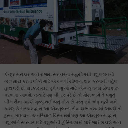
કેન્દ્ર સરાકાર અને રાજ્ય સરકારના સહયોગથી પશુપાલનનો
વ્યવસાય કરતા લોકો માટે એક નવી યોજના શરૂ કરવાની પહેલ
હાથ ધરી છે. સરકાર દ્વારા હવે પશુઓ માટે એમ્બ્યુલન્સ સેવા શરૂ
કરવામાં આવશે. જ્યારે પશુ બીમાર પડે છે તો મોટા ભાગે તે પશુનું
બીમારીના કારણે મૃત્યુ થઈ જતું હોય છે પરંતુ હવે એવુ નહી બને
કારણ કે સરકાર દ્વારા આ એમ્બુલન્સ સેવા શરૂ કરવામાં આવશે તો
દુરના ગામડાના અંતરિયાળ વિસ્તારમાં પણ આ એમ્બુલન્સ દ્વારા
પશુઓને સારવાર માટે પશુઓની હોસ્પિટલમાં લઈ જઈ શકાશે અને