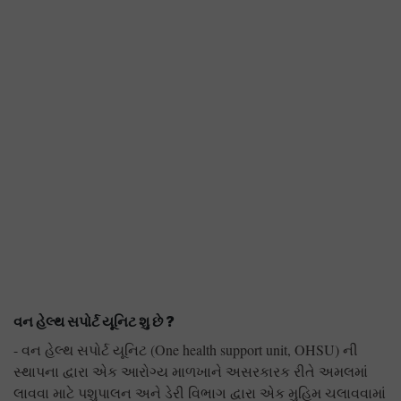
વન હેલ્થ સપોર્ટ યૂનિટ શુ છે
?
- વન હેલ્થ સપોર્ટ યૂનિટ (One health support unit, OHSU) ની
સ્થાપના દ્વારા એક આરોગ્ય માળખાને અસરકારક રીતે અમલમાં
લાવવા માટે પશુપાલન અને ડેરી વિભાગ દ્વારા એક મુહિમ ચલાવવામાં