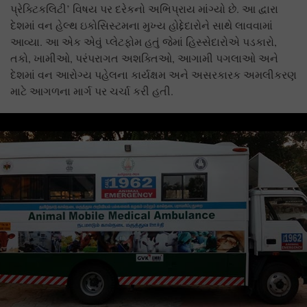
પ્રેક્ટિકલિટી’ વિષય પર દરેકનો અભિપ્રાય માંગ્યો છે. આ દ્વારા
દેશમાં વન હેલ્થ ઇકોસિસ્ટમના મુખ્ય હોદ્દેદારોને સાથે લાવવામાં
આવ્યા. આ એક એવું પ્લેટફોમ હતું જેમાં હિસ્સેદારોએ પડકારો,
તકો, ખામીઓ, પરંપરાગત અશક્તિઓ, આગામી પગલાઓ અને
દેશમાં વન આરોગ્ય પહેલના કાર્યક્ષમ અને અસરકારક અમલીકરણ
માટે આગળના માર્ગ પર ચર્ચા કરી હતી.