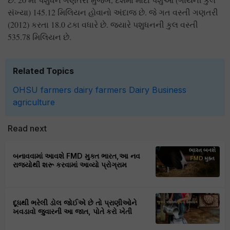
સંખ્યા) 145.12 મિલિયન હોવાનો અંદાજ છે. જે ગત વસ્તી ગણતરી
(2012) કરતા 18.0 ટકા વધારે છે. જ્યારે પશુધનની કુલ વસ્તી
535.78 મિલિયન છે.
Related Topics
OHSU
farmers
dairy farmers
Dairy Business
agriculture
Read next
બનાવવામાં આવશે FMD મુક્ત ભારત,આ નવ
રાજ્યોથી શરૂ કરવામાં આવ્યો પ્રોગ્રામ
દૂધથી ભરેલી ડોલ જોઈએ છે તો પ્રાણીઓને
ખવડાવો જુવારની આ જાત, પોતે કરો ખેતી