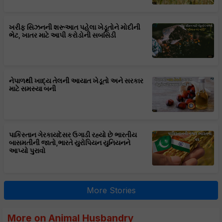
ખરીફ સિઝનની શરૂઆત પહેલા ખેડૂતોને મોદીની
ભેટ, ખાતર માટે આપી કરોડોની સબસિડી
નેપાળથી ખાદ્ય તેલની આયાત ખેડૂતો અને સરકાર
માટે સમસ્યા બની
પાકિસ્તાન ગેરકાયદેસર ઉગાડી રહ્યો છે ભારતીય
બાસમતીની જાતો,ભારતે યુરોપિયન યુનિયનને
આપ્યો પુરાવો
More Stories
More on Animal Husbandry