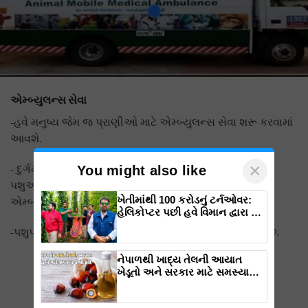
એમ્બ્યુલન્સ સેવા
-હવે મનુષ્ય જેમ જ પ્રાણીઓ માટે એમ્બ્યુલન્સ સેવા શરૂ કરવામાં
આવશે.
×
- દુર્ગમ ગામો અને દુર્ગમ વિસ્તારોમાં હવે પશુપાલકોને તેમના
You might also like
પશુઓની સારવાર માટે ભટકવું નહીં પડે. તેમના માટે પણ
ખેતીમાંથી 100 કરોડનું ટર્નઓવર:
એમ્બ્યુલન્સ સેવા શરૂ કરવામાં આવશે.
હેલિકોપ્ટર પછી હવે વિમાન દ્વારા કૃષિ
ક્રાંતિ લાવશે ડૉ. રાજારામ ત્રિપાઠી
-પશુપાલન અને ડેરી ક્ષેત્રના વિકાસ માટે આ એક મોટું પગલું છે.
નેપાળથી ખાદ્ય તેલની આયાત
ખેડૂતો અને સરકાર માટે સમસ્યા
બની