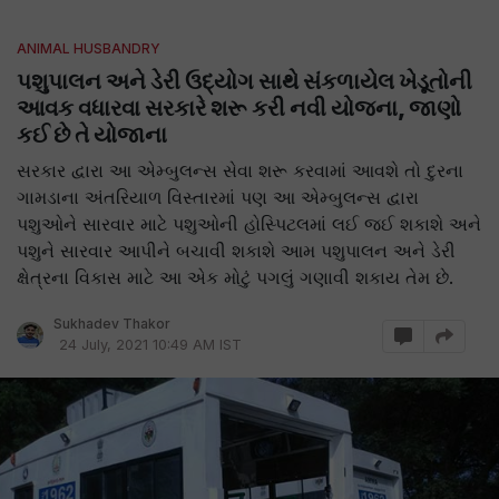
ANIMAL HUSBANDRY
પશુપાલન અને ડેરી ઉદ્યોગ સાથે સંકળાયેલ ખેડૂતોની
આવક વધારવા સરકારે શરૂ કરી નવી યોજના, જાણો
કઈ છે તે યોજાના
સરકાર દ્વારા આ એમ્બુલન્સ સેવા શરૂ કરવામાં આવશે તો દુરના
ગામડાના અંતરિયાળ વિસ્તારમાં પણ આ એમ્બુલન્સ દ્વારા
પશુઓને સારવાર માટે પશુઓની હોસ્પિટલમાં લઈ જઈ શકાશે અને
પશુને સારવાર આપીને બચાવી શકાશે આમ પશુપાલન અને ડેરી
ક્ષેત્રના વિકાસ માટે આ એક મોટું પગલું ગણાવી શકાય તેમ છે.
Sukhadev Thakor
24 July, 2021 10:49 AM IST