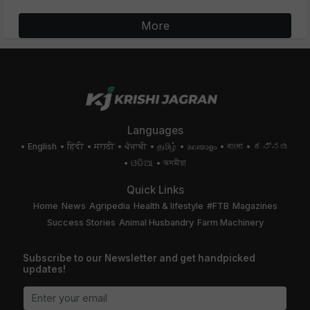
More
Languages
English
हिंदी
मराठी
ਪੰਜਾਬੀ
தமிழ்
മലയാളം
বাংলা
ಕನ್ನಡ
ଓଡିଆ
অসমীয়া
Quick Links
Home
News
Agripedia
Health & lifestyle
#FTB
Magazines
Success Stories
Animal Husbandry
Farm Machinery
Subscribe to our Newsletter and get handpicked
updates!