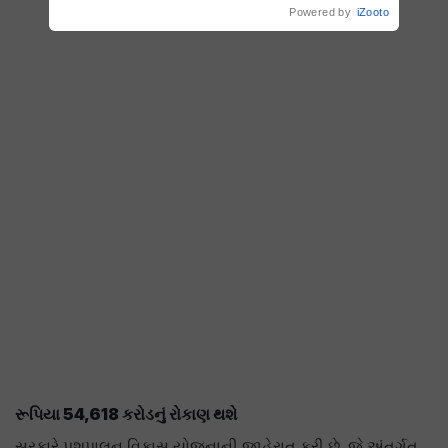
Powered by
iZooto
રૂપિયા
54,618 કરોડનું રોકાણ થશે
સરકારે પશુપાલન વિકાસ યોજનાની જાહેરાત કરી છે. જે અંતર્ગત