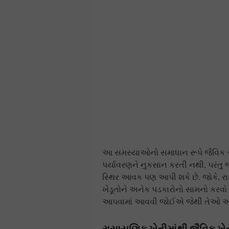
આ સમસ્યાઓનો સમાધાન રૂપે જૈવિક અને
પર્યાવરણને નુકસાન કરતી નથી, પરંતુ 
સ્થિર આવક પણ આપી શકે છે. જોકે, રાસ
ખેડૂતોને અનેક પડકારોનો સામનો કરવો પડ
આપવામાં આવવી જોઈએ જેથી તેઓ આ પર