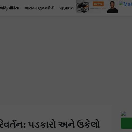
એગ્રિપીડિયા
આરોગ્ય જીવનશૈલી
પશુપાલન
િવર્તન: પડકારો અને ઉકેલો