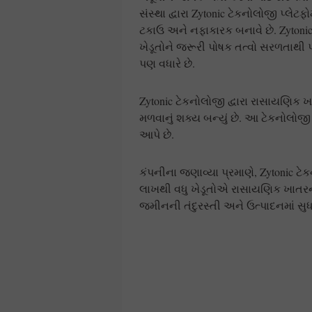
સંસ્થા દ્વારા Zytonic ટેકનોલોજી પ્લેટ
ટકાઉ અને નફાકારક બનાવે છે. Zytonic
ખેડૂતોને જરૂરી પોષક તત્વો સરળતાથી પ્
પણ વધારે છે.
Zytonic ટેકનોલોજી દ્વારા રાસાયણિક ખ
મળવાનું શક્ય બન્યું છે. આ ટેકનોલોજી
આપે છે.
કંપનીના જણાવ્યા પ્રમાણે, Zytonic ટ
લાખથી વધુ ખેડૂતોએ રાસાયણિક ખાતરના
જમીનની તંદુરસ્તી અને ઉત્પાદનમાં સુધાર