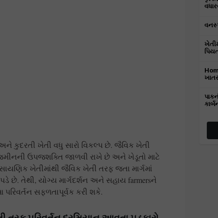
વધારવ
વનસ્
ખેતી
પિયત 
Home
ખાતર
પાકન
કાર્બ
 કુદરતી ખેતી વધુ સારો વિકલ્પ છે. જૈવિક ખેતી
જમીનની ઉપજશક્તિ જાળવી રાખે છે અને ખેડૂતો માટે
ાયણિક ખેતીમાંથી જૈવિક ખેતી તરફ જતા માર્ગમાં
ે છે. તેથી, યોગ્ય માર્ગદર્શન અને સહાય farmersને
િવર્તન સફળતાપૂર્વક કરી શકે.