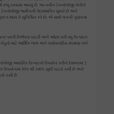
ફોર્મ રજૂ કરવામાં આવ્યું છે. આ નવીન ટેકનોલોજી ખેતીને
 ટેકનોલોજી જમીનની પેદાશશક્તિ સુધારે છે અને
રાપ્ત થાય તે સુનિશ્ચિત કરે છે. એ સાથે પાકની ગુણવત્તા
ાતર પરની નિર્ભરતા ઘટાડી અને ઓછા ખર્ચે વધુ ઉત્પાદન
 ખેડૂતો માટે આર્થિક લાભ અને પર્યાવરણીય સંરક્ષણ બંને
ેકનોલોજી આધારિત ઉત્પાદનો ઉપયોગ કરીને દેશભરમાં 2
 ઉપયોગમાં 50% થી 100% સુધી ઘટાડો કર્યો છે અને
ો કર્યો છે.