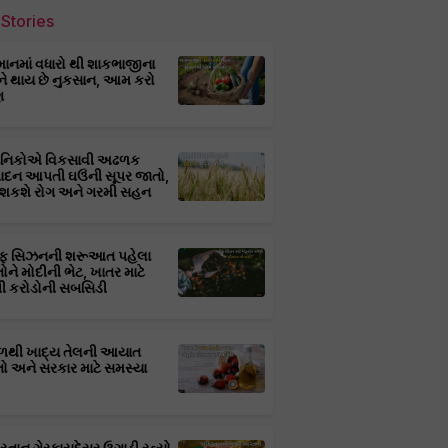
Stories
માનમાં વધારો થી શાકભાજીના
ને થાય છે નુકસાન, આમ કરો
ણ
્ઞાનિકોએ વિકસાવી અઢળક
પાદન આપતી ઘઉંની સૂપર જાતો,
 શકશે રોગ અને ગરમી સહન
ફ સિઝનની શરૂઆત પહેલા
તોને મોદીની ભેટ, ખાતર માટે
 કરોડોની સબસિડી
ાળથી ખાદ્ય તેલની આયાત
તો અને સરકાર માટે સમસ્યા