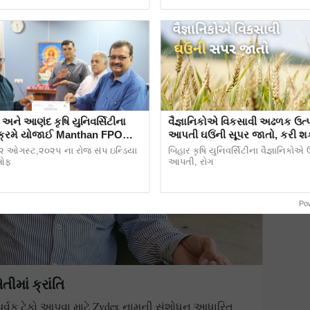
 અને આણંદ કૃષિ યુનિવર્સિટીના
વૈજ્ઞાનિકોએ વિકસાવી અઢળક ઉત્
 યોજાઈ Manthan FPO
આપતી ઘઉંની સૂપર જાતો, કરી શ
umit 2025
અને ગરમી સહન
૨ ઓગસ્ટ,૨૦૨૫ ના રોજ સંપ ઇન્ડિયા
બિહાર કૃષિ યુનિવર્સિટીના વૈજ્ઞાનિકો
 ઓફ
આપતી, રોગ
Po
માં ક્રાંતિ
ાપૂર્વક ટેકો આપવા માટે Zydex નામની સંશોધન આધારિત