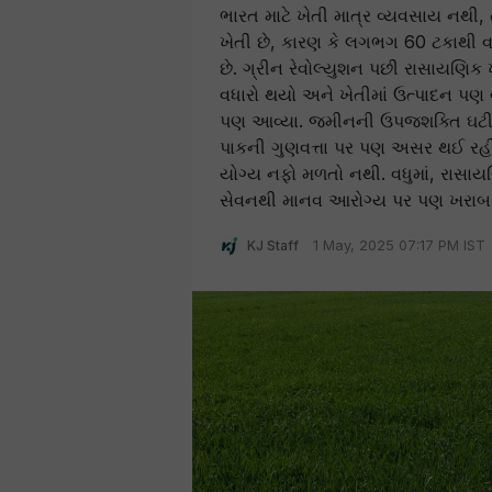
ભારત માટે ખેતી માત્ર વ્યવસાય નથી, ત
ખેતી છે, કારણ કે લગભગ 60 ટકાથી વધુ
છે. ગ્રીન રેવોલ્યુશન પછી રાસાયણિ
વધારો થયો અને ખેતીમાં ઉત્પાદન પણ વ
પણ આવ્યા. જમીનની ઉપજશક્તિ ઘટી રહ
પાકની ગુણવત્તા પર પણ અસર થઈ રહી છે
યોગ્ય નફો મળતો નથી. વધુમાં, રાસાય
સેવનથી માનવ આરોગ્ય પર પણ ખરાબ
KJ Staff
1 May, 2025 07:17 PM IST