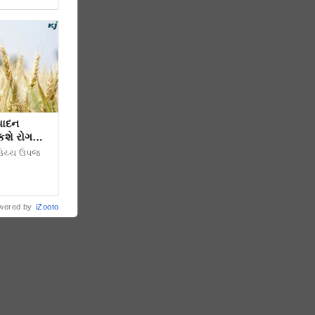
પાદન
કશે રોગ
એ ઉચ્ચ ઉપજ
wered by
iZooto