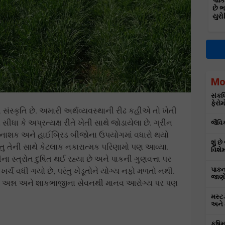
પાકિ
છે 
યુરો
Mo
સંકલિ
ફેરોમ
ે સંસ્કૃતિ છે. અમારી અર્થવ્યવસ્થાની રીઢ કહીએ તો ખેતી
ીધા કે અપ્રત્યક્ષ રીતે ખેતી સાથે જોડાયેલા છે. ગ્રીન
જૈવિ
ટનાશક અને હાઈબ્રિડ બીજોના ઉપયોગમાં વધારો થયો
શું છ
ંતુ તેની સાથે કેટલાક નકારાત્મક પરિણામો પણ આવ્યા.
વિશેમ
 સ્ત્રોત દુષિત થઈ રહ્યા છે અને પાકની ગુણવત્તા પર
ર્ચ વધી ગયો છે, પરંતુ ખેડૂતોને યોગ્ય નફો મળતો નથી.
પાકન
જાણો
યેલા અન્ન અને શાકભાજીના સેવનથી માનવ આરોગ્ય પર પણ
મસ્ટ
અને 
કૃષિ