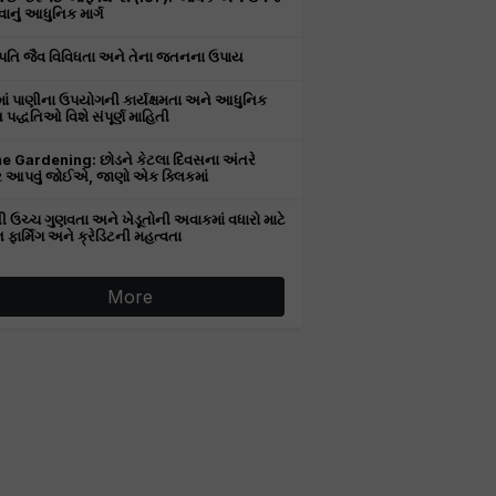
ાનું આધુનિક માર્ગ
પતિ જૈવ વિવિધતા અને તેના જતનના ઉપાય
માં પાણીના ઉપયોગની કાર્યક્ષમતા અને આધુનિક
પદ્ધતિઓ વિશે સંપૂર્ણ માહિતી
 Gardening: છોડને કેટલા દિવસના અંતરે
 આપવું જોઈએ, જાણો એક ક્લિકમાં
ી ઉચ્ચ ગુણવતા અને ખેડૂતોની અવાકમાં વધારો માટે
ન ફાર્મિંગ અને ક્રેડિટની મહત્વતા
More