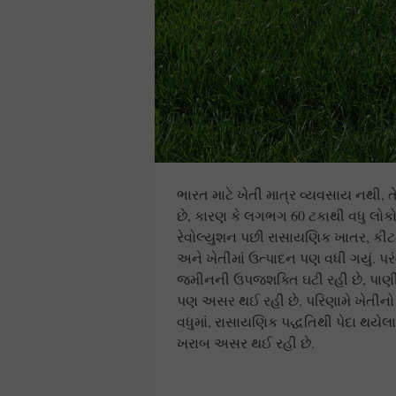
ભારત માટે ખેતી માત્ર વ્યવસાય નથી, ત
છે, કારણ કે લગભગ 60 ટકાથી વધુ લોકો સ
રેવોલ્યુશન પછી રાસાયણિક ખાતર, કી
અને ખેતીમાં ઉત્પાદન પણ વધી ગયું. પર
જમીનની ઉપજશક્તિ ઘટી રહી છે, પાણીના
પણ અસર થઈ રહી છે. પરિણામે ખેતીનો ખ
વધુમાં, રાસાયણિક પદ્ધતિથી પેદા થ
ખરાબ અસર થઈ રહી છે.