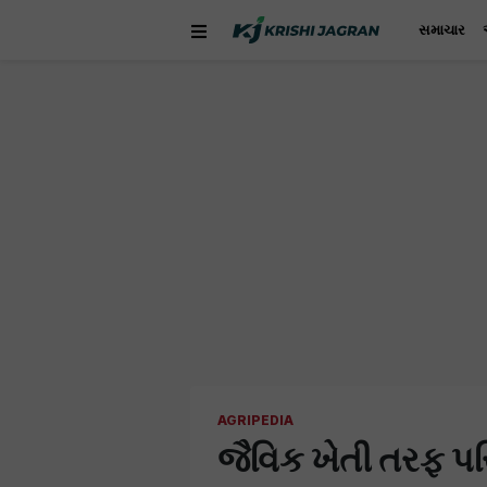
સમાચાર
AGRIPEDIA
જૈવિક ખેતી તરફ પર