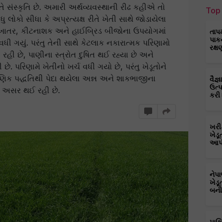
ે સંસ્કૃતિ છે. અમારી અર્થવ્યવસ્થાની રીઢ કહીએ તો
Top 
 લોકો સીધા કે અપ્રત્યક્ષ રીતે ખેતી સાથે જોડાયેલા
ક ખાતર, કીટનાશક અને હાઈબ્રિડ બીજોના ઉપયોગમાં
તાપ
પાક
ધી ગયું. પરંતુ તેની સાથે કેટલાક નકારાત્મક પરિણામો
રક્ષ
ી છે, પાણીના સ્ત્રોત દુષિત થઈ રહ્યા છે અને
. પરિણામે ખેતીનો ખર્ચ વધી ગયો છે, પરંતુ ખેડૂતોને
ણિક પદ્ધતિથી પેદા થયેલા અન્ન અને શાકભાજીના
વૈજ
ઉત્
 અસર થઈ રહી છે.
કરી
ખરી
ખેડૂ
આપી
નેપ
ખેડૂ
બની