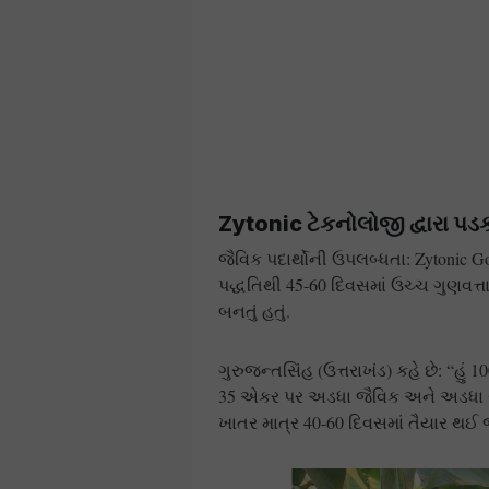
Zytonic ટેકનોલોજી દ્વારા પડ
જૈવિક પદાર્થોની ઉપલબ્ધતા: Zytonic 
પદ્ધતિથી 45-60 દિવસમાં ઉચ્ચ ગુણવત્તા
બનતું હતું.
ગુરુજન્તસિંહ (ઉત્તરાખંડ) કહે છે: “હું 
35 એકર પર અડધા જૈવિક અને અડધા રાસ
ખાતર માત્ર 40-60 દિવસમાં તૈયાર થઈ જ