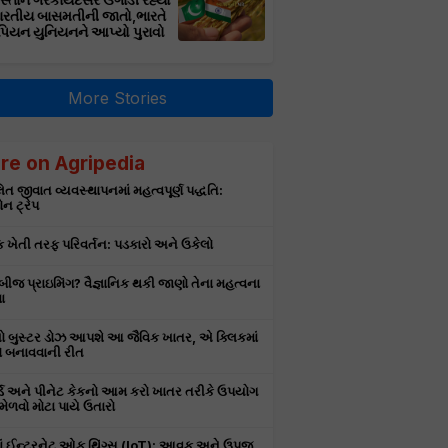
સ્તાન ગેરકાયદેસર ઉગાડી રહ્યો
ભારતીય બાસમતીની જાતો,ભારતે
પિયન યુનિયનને આપ્યો પુરાવો
More Stories
re on Agripedia
ત જીવાત વ્યવસ્થાપનમાં મહત્વપૂર્ણ પદ્ધતિ:
ોન ટ્રેપ
ક ખેતી તરફ પરિવર્તન: પડકારો અને ઉકેલો
ે બીજ પ્રાઇમિંગ? વૈજ્ઞાનિક થકી જાણો તેના મહત્વના
ા
ો બુસ્ટર ડોઝ આપશે આ જૈવિક ખાતર, એ ક્લિકમાં
 બનાવવાની રીત
ર્ડ અને પીનેટ કેકનો આમ કરો ખાતર તરીકે ઉપયોગ
મેળવો મોટા પાયે ઉતારો
માં ઈન્ટરનેટ ઓફ થિંગ્સ (IoT): આવક અને ઉપજ