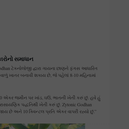
કારોનો સમાધાન
Godhan ટેકનોલોજી દ્વારા ગાયના છાણને ફંગસ આધારિત
વાળું ખાતર બનાવી શકાય છે, જે પહેલાં 8-10 મહિનામાં
100 એકર જમીન પર ખાંડ, ઘઉં, ભાતની ખેતી કરું છું. હવે હું
ાયણિક પદ્ધતિથી ખેતી કરું છું. Zytonic Godhan
ાય છે અને 10 ક્વિન્ટલ પ્રતિ એકર વાપરી રહ્યો છું.”