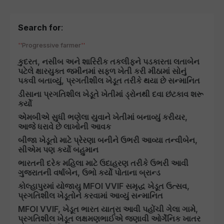
Search for
:
Progressive farmer
કુદરત, નસીબ અને શારિરીક તકલીફને પડકારતા લતાબેન
પટેલે ક્ષારયુક્ત જમીનમાં સફળ ખેતી કરી મીઠામાં સોનું
પકવી બતાવ્યું, પ્રગતીશીલ ખેડૂત તરીકે થયા છે સન્માનિત
ડીસાના પ્રગતિશીલ ખેડૂતે ખેતીમાં ડ્રોનથી દવા છંટકાવ શરૂ
કર્યો
એમબીએ સુધી ભણેલા યુવાને ખેતીમાં બનાવ્યું કરીયર,
આજે ધરાવે છે લાખોની આવક
બીજા ખેડૂતો માટે પ્રેરણા બનીને ઉભરી આવ્યા તન્વીબેન,
સીએમ પણ કર્યો બહુમાન
ભારતની દરેક મહિલા માટે ઉદાહરણ તરીકે ઉભરી આવી
ગુજરાતની વર્ષાબેન, ઉભો કર્યો પોતાના બ્રાન્ડ
કોલ્હાપુરમાં યોજાયુ MFOI VVIF સમૃદ્ધ ખેડૂત ઉત્સવ,
પ્રગતિશીલ ખેડૂતોને કરવામાં આવ્યું સન્માનિત
MFOI VVIF, ખેડૂત ભારત યાત્રા આવી પહોંચી ગેલા ગામે,
પ્રગતિશીલ ખેડૂત લક્ષમણભાઈએ જણાવી ઓર્ગેનિક ખાતર