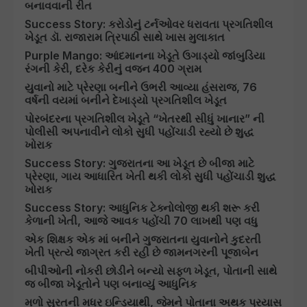
બનાવવાની રીત
Success Story: કરોડોનું ટર્નઓવર ધરાવતા પ્રગતિશીલ
ખેડૂત ડૉ. રાજારામ ત્રિપાઠી સાથે ખાસ મુલાકાત
Purple Mango: આંદમાનના ખેડૂતે ઉગાડ્યો જાંબુડિયા
રંગની કેરી, દરેક કેરીનું વજન 400 ગ્રામ
યુવાનો માટે પ્રેરણા બનીને ઉભરી આવ્યા હંસરાજ, 76
વર્ષની વયમાં બનીને દેખાડ્યો પ્રગતિશીલ ખેડૂત
પોરબંદરના પ્રગતિશીલ ખેડૂતે “ખેતરથી સીધું ખાનાર” ની
પોલીસી અપનાવીને લોકો સુધી પહોંચાડી રહ્યો છે શુદ્ધ
ખોરાક
Success Story: ગુજરાતના આ ખેડૂત છે બીજા માટે
પ્રેરણા, ગાય આધારિત ખેતી થકી લોકો સુધી પહોંચાડી શુદ્ધ
ખોરાક
Success Story: આધુનિક ટેક્નોલોજી થકી શરૂ કરી
કેળાની ખેતી, આજે આવક પહોંચી 70 લાખથી પણ વધુ
એક શિક્ષક એક માં બનીને ગુજરાતના યુવાનોને કુદરતી
ખેતી પ્રત્યે જાગ્રત કરી રહી છે જામનગરની પૂજાબેન
બીપીઓની નોકરી છોડીને બન્યો સફળ ખેડૂત, પોતાની સાથે
જ બીજા ખેડૂતોને પણ બનાવ્યું આધુનિક
મળો સુરતની મધર ઇન્ડિયાથી, જેમને પોતાના અથક પ્રયાસ