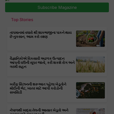
Subscribe Magazine
Top Stories
તાપમાનમાં વધારો થી શાકભાજીના પાકને થાય
છે નુકસાન, આમ કરો રક્ષણ
વૈજ્ઞાનિકોએ વિકસાવી અઢળક ઉત્પાદન
આપતી ઘઉંની સૂપર જાતો, કરી શકશે રોગ અને
ગરમી સહન
ખરીફ સિઝનની શરૂઆત પહેલા ખેડૂતોને
મોદીની ભેટ, ખાતર માટે આપી કરોડોની
સબસિડી
નેપાળથી ખાદ્ય તેલની આયાત ખેડૂતો અને