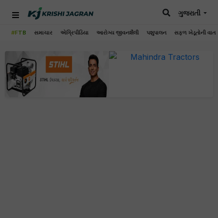
ગુજરાતી
#FTB
સમાચાર
એગ્રિપીડિયા
આરોગ્ય જીવનશૈલી
પશુપાલન
સફળ ખેડૂતોની વાત