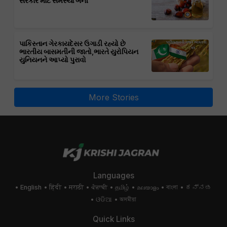
સરકાર માટે સમસ્યા બની
પાકિસ્તાન ગેરકાયદેસર ઉગાડી રહ્યો છે
ભારતીય બાસમતીની જાતો,ભારતે યુરોપિયન
યુનિયનને આપ્યો પુરાવો
More Stories
Languages
English
हिंदी
मराठी
ਪੰਜਾਬੀ
தமிழ்
മലയാളം
বাংলা
ಕನ್ನಡ
ଓଡିଆ
অসমীয়া
Quick Links