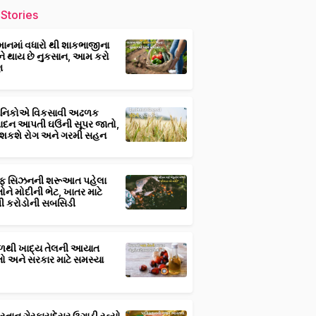
Stories
માનમાં વધારો થી શાકભાજીના
ને થાય છે નુકસાન, આમ કરો
ણ
્ઞાનિકોએ વિકસાવી અઢળક
પાદન આપતી ઘઉંની સૂપર જાતો,
 શકશે રોગ અને ગરમી સહન
ફ સિઝનની શરૂઆત પહેલા
તોને મોદીની ભેટ, ખાતર માટે
 કરોડોની સબસિડી
ાળથી ખાદ્ય તેલની આયાત
તો અને સરકાર માટે સમસ્યા