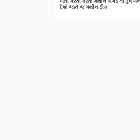
ખેતી કરતા કરતા મશીન બગડે તો હવે ગભ
દેશો જાતે જ મશીન ઠીક