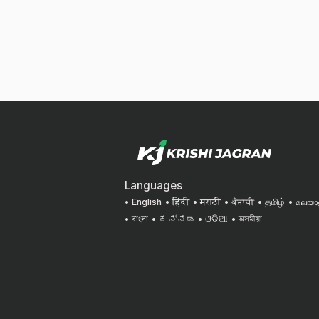
Languages
English
हिंदी
मराठी
ਪੰਜਾਬੀ
தமிழ்
മലയാ
বাংলা
ಕನ್ನಡ
ଓଡିଆ
অসমীয়া