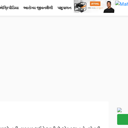
એગ્રિપીડિયા
આરોગ્ય જીવનશૈલી
પશુપાલન