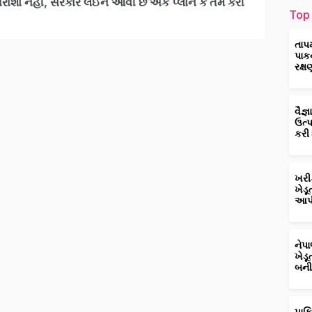
રાશો નહીં, સરકાર લઈને આવી છે એક પ્લાન કે તમે કરી
Top 
તાપ
પાક
રક્ષ
વૈજ
ઉત્
કરી
ખરી
ખેડૂ
આપી
નેપ
ખેડૂ
બની