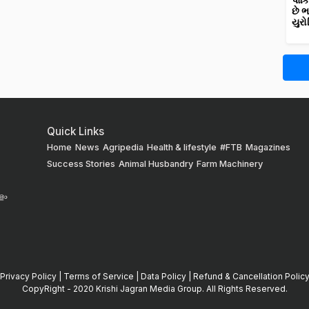
પાકિ
છે 
યુરો
Quick Links
Home
News
Agripedia
Health & lifestyle
#FTB
Magazines
Success Stories
Animal Husbandry
Farm Machinery
ളം
Privacy Policy
|
Terms of Service
|
Data Policy
|
Refund & Cancellation Polic
CopyRight - 2020 Krishi Jagran Media Group. All Rights Reserved.