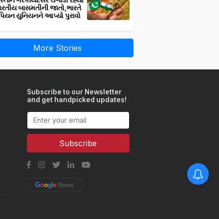
સ્તાન ગેરકાયદેસર ઉગાડી રહ્યો
ભારતીય બાસમતીની જાતો,ભારતે
પિયન યુનિયનને આપ્યો પુરાવો
More Stories
Subscribe to our Newsletter
and get handpicked updates!
Subscribe
વૈજ્ઞાનિકોએ વિકસાવી અઢળક
ઉત્પાદન આપતી ઘઉંની સૂપર
જાતો, કરી શકશે રોગ અને ગરમી
સહન
y